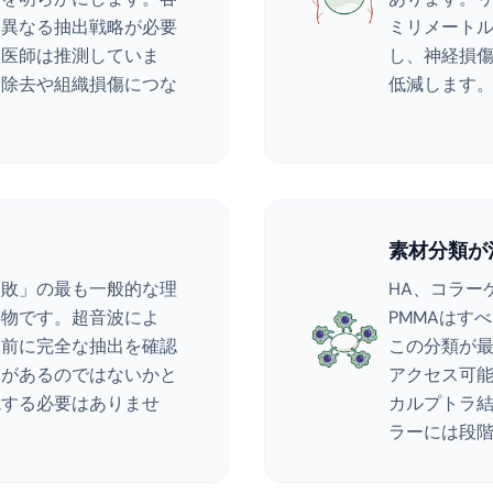
に異なる抽出戦略が必要
ミリメート
は医師は推測していま
し、神経損
な除去や組織損傷につな
低減します
素材分類が
失敗」の最も一般的な理
HA、コラー
存物です。超音波によ
PMMAはす
る前に完全な抽出を確認
この分類が
りがあるのではないかと
アクセス可能
院する必要はありませ
カルプトラ
ラーには段