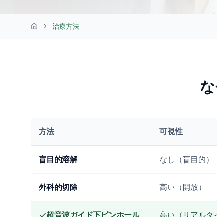
治療方法
ホーム
な
方法
可視性
フィラー除去方法の比較
盲目的溶解
なし（盲目的）
外科的切除
高い（開放）
超音波ガイド下ピンホール
高い（リアルタ