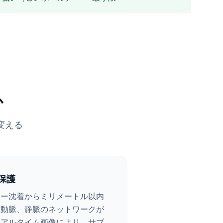
か
変える
保護
ラー沈着からミリメートル以内
、動脈、静脈のネットワークが
リアルタイム画像により、サブ