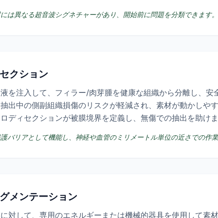
材には異なる超音波シグネチャーがあり、開始前に問題を分類できます
ィセクション
液を注入して、フィラー/肉芽腫を健康な組織から分離し、安
、抽出中の側副組織損傷のリスクが軽減され、素材が動かしや
ドロディセクションが被膜境界を定義し、無傷での抽出を助け
保護バリアとして機能し、神経や血管のミリメートル単位の近さでの作
ラグメンテーション
節に対して、専用のエネルギーまたは機械的器具を使用して素