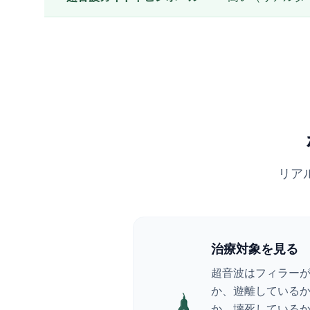
リア
治療対象を見る
超音波はフィラー
か、遊離している
か、壊死している