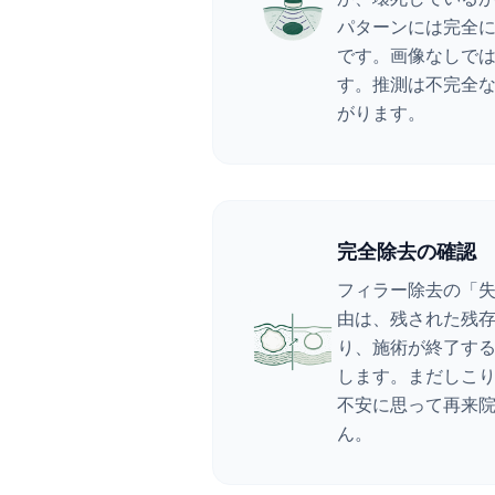
パターンには完全
です。画像なしで
す。推測は不完全
がります。
完全除去の確認
フィラー除去の「
由は、残された残
り、施術が終了す
します。まだしこ
不安に思って再来
ん。