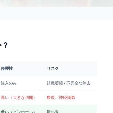
か？
侵襲性
リスク
注入のみ
組織萎縮 / 不完全な除去
高い（大きな切開）
瘢痕、神経損傷
低い（ピンホール）
最小限