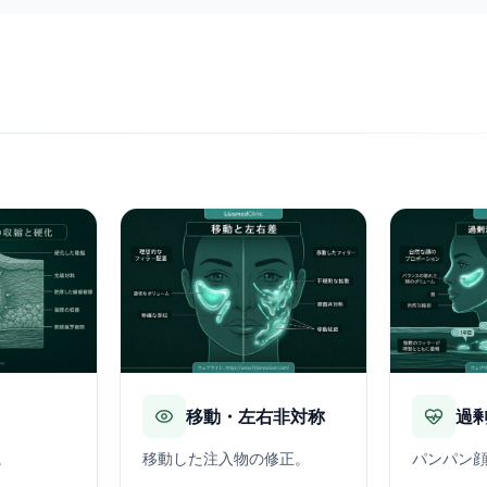
移動・左右非対称
過
。
移動した注入物の修正。
パンパン