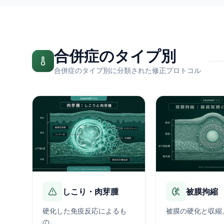
合併症のタイプ別
合併症のタイプ別に分類された修正プロトコル
しこり・肉芽腫
被膜拘縮
硬化した免疫反応によるも
被膜の硬化と収縮
の。