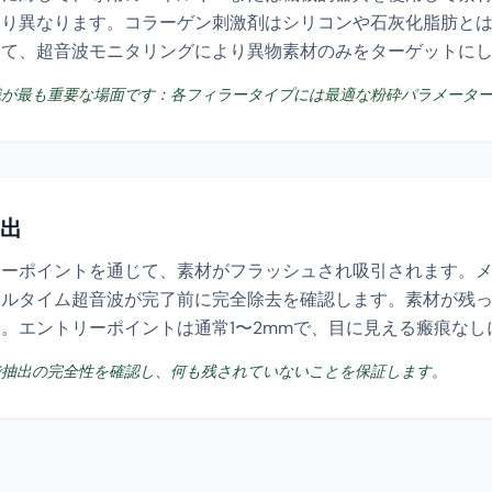
より異なります。コラーゲン刺激剤はシリコンや石灰化脂肪と
じて、超音波モニタリングにより異物素材のみをターゲットに
識が最も重要な場面です：各フィラータイプには最適な粉砕パラメータ
抽出
リーポイントを通じて、素材がフラッシュされ吸引されます。
アルタイム超音波が完了前に完全除去を確認します。素材が残
。エントリーポイントは通常1〜2mmで、目に見える瘢痕なし
で抽出の完全性を確認し、何も残されていないことを保証します。