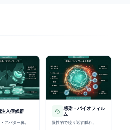
感染・バイオフィル
剰注入症候群
ム
顔・アバター鼻。
慢性的で繰り返す腫れ。