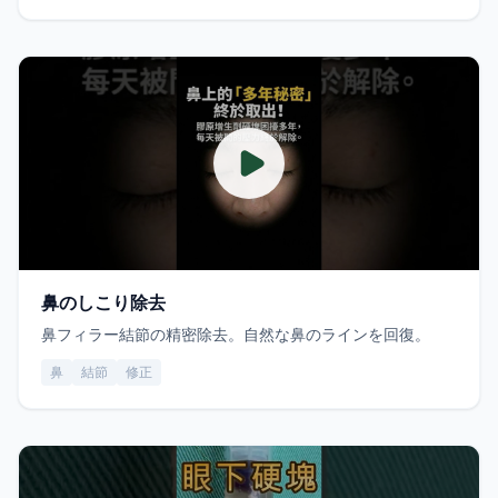
鼻のしこり除去
鼻フィラー結節の精密除去。自然な鼻のラインを回復。
鼻
結節
修正