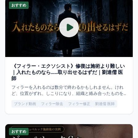
おすすめ
《フィラー・エクソシスト》修復は施術より難しい
｜入れたものなら……取り出せるはずだ｜劉達儒 医
師
フィラーを入れるのは数分で終わるかもしれません。けれ
ど、位置がずれ、しこりになり、組織と絡み合ったものを
取り出すのは、まったく別の話です。修復は最初の施術よ
ブランド動画
フィラー除去
フィラー修正
劉達儒 医師
りも難しい。だから今回は一般的な啓発動画ではなく、ず
れて固まったフィラーを「皮膚の下に棲みついた招かれざ
る客」として描き、医師が鞄を提げ、ライターを灯して深
夜の病院の廊下へ歩いていく物語にしました。本作はドラ
マ仕立ての創作映像であり、実際の診療の記録ではありま
おすすめ
せん。