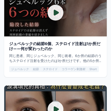
ジュベルックの結節6個、ステロイド注射は1か所だ
け——何が変わったのか
同じ患者、同じジュベルック、同じ術者。6か所の結節のう
ちステロイド注射を受けたのは1か所だけです。他の5か所
は超音波ガイド下の摘出後に平坦に収まりましたが、注射
ジュベルック
結節
ステロイド
コラーゲン刺激材
Short
を受けた1か所は今も陥没が残り、結節自体も小さくなって
いません——ステロイドはコラーゲン刺激材を溶かさず、結
節の周囲にある健常な組織を萎縮させます。