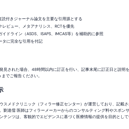
の査読付きジャーナル論文を主要な引用源とする
クレビュー、メタアナリシス、RCTを優先
イドライン（ASDS、ISAPS、IMCAS等）を補助的に参照
ータに完全な引用を付記
発見された場合、48時間以内に訂正を行い、記事末尾に訂正日と説明
d.com までご報告ください。
示
ウスメドクリニック（フィラー修正センター）が運営しており、記載さ
。劉達儒 医師はフィラーメーカーからのコンサルティング料やスポン
ンテンツは、客観的でエビデンスに基づく医療情報の提供を目的として