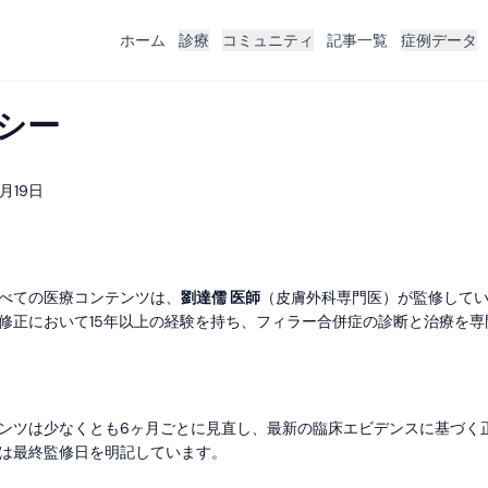
ホーム
診療
コミュニティ
記事一覧
症例データ
シー
3月19日
べての医療コンテンツは、
劉達儒 医師
（皮膚外科専門医）が監修して
修正において15年以上の経験を持ち、フィラー合併症の診断と治療を専
ンツは少なくとも6ヶ月ごとに見直し、最新の臨床エビデンスに基づく
は最終監修日を明記しています。