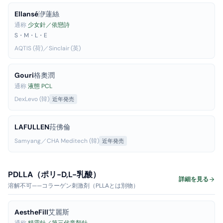
Ellansé
洢蓮絲
通称
少女針／依戀詩
S・M・L・E
AQTIS (荷)／Sinclair (英)
Gouri
格奧潤
通称
液態 PCL
DexLevo (韓)
近年発売
LAFULLEN
菈佛倫
Samyang／CHA Meditech (韓)
近年発売
PDLLA（ポリ-D,L-乳酸）
詳細を見る
溶解不可——コラーゲン刺激剤（PLLAとは別物）
AestheFill
艾麗斯