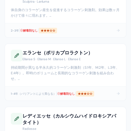
Sculptra · Lanluma
体自身のコラーゲン産生を促進するコラーゲン刺激剤。効果は数ヶ月
かけて徐々に現れます。
...
|
|
2-3年
解毒剤なし
★★★
☆☆
エランセ（ポリカプロラクトン）
Ellanse S · Ellanse M · Ellanse L · Ellanse E
持続期間が異なる半永久的コラーゲン刺激剤（S:1年、M:2年、L:3年、
E:4年）。即時のボリュームと長期的なコラーゲン刺激を組み合わ
せ。
...
|
|
1-4年（バリアントにより異なる）
解毒剤なし
★★★
☆☆
レディエッセ（カルシウムハイドロキシアパ
タイト）
Radiesse