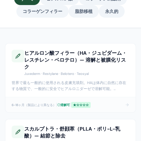
コラーゲンフィラー
脂肪移植
永久的
ヒアルロン酸フィラー（HA・ジュビダーム・
レスチレン・ベロテロ）— 溶解と被膜化リス
ク
Juvederm · Restylane · Belotero · Teosyal
世界で最も一般的に使用される皮膚充填剤。HAは体内に自然に存在
する物質で、一般的に安全でヒアルロニダーゼで溶解可能。
...
|
|
6-18ヶ月（製品により異なる）
溶解可
★
☆☆☆☆
スカルプトラ・舒顔萃（PLLA・ポリ-L-乳
酸）— 結節と除去