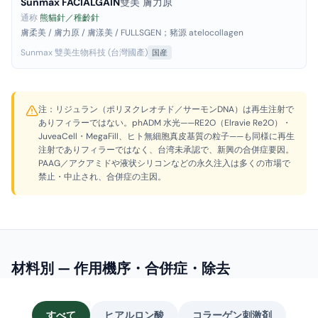
Sunmax FACIALGAIN
雙美 膚力原
通称
熊貓針／稚齡針
膚柔美 / 膚力原 / 膚漾美 / FULLSGEN；豬源 atelocollagen
Sunmax 雙美生物科技 (台灣國產)
国産
注：リジュラン（ポリヌクレオチド／サーモンDNA）は再生注射で
ありフィラーではない。phADM 水光——RE2O（Elravie Re2O）・
JuveaCell・MegaFill、ヒト無細胞真皮基質の粒子——も同様に再生
注射でありフィラーではなく、台湾未承認で、新興の合併症要因。
PAAG／アクアミドや液状シリコンなどの永久注入は多くの市場で
禁止・中止され、合併症の主因。
材料別 — 作用機序・合併症・除去
すべて
ヒアルロン酸
コラーゲン刺激剤