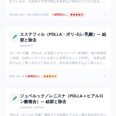
れているが、石灰化や予測不能な生着率など独自のリスクがある。
...
|
|
部分的に永久（40-60%の生着率）
解毒剤なし
★★★★
☆
エステフィル（PDLLA・ポリ-D,L-乳酸）— 結
節と除去
AestheFill
ポリ-D,L-乳酸（PDLLA）を基盤とするコラーゲン刺激剤。他の刺激剤
と同様、自身のコラーゲンを徐々に誘導することで作用し、効果は即
時ではなく数ヶ月かけて現れます。多孔性の微粒子はより柔らかく均
一な分布を目指した設計ですが、スカルプトラで用いられるPLLAと
は化学的に異なる材料です。
...
|
|
約18-24ヶ月
解毒剤なし
★★★
☆☆
ジュベルック／レニスナ（PDLLA＋ヒアルロ
ン酸複合）— 結節と除去
Juvelook · Lenisna
PDLLA（ポリ-D,L-乳酸）微粒子と非架橋ヒアルロン酸を組み合わせた