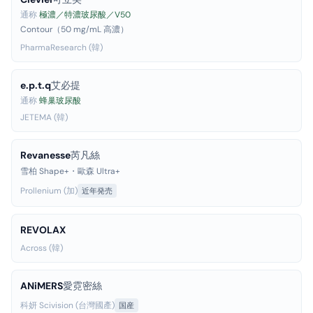
通称
極濃／特濃玻尿酸／V50
Contour（50 mg/mL 高濃）
PharmaResearch (韓)
e.p.t.q
艾必提
通称
蜂巢玻尿酸
JETEMA (韓)
Revanesse
芮凡絲
雪柏 Shape+・歐森 Ultra+
Prollenium (加)
近年発売
REVOLAX
Across (韓)
ANiMERS
愛霓密絲
科妍 Scivision (台灣國產)
国産