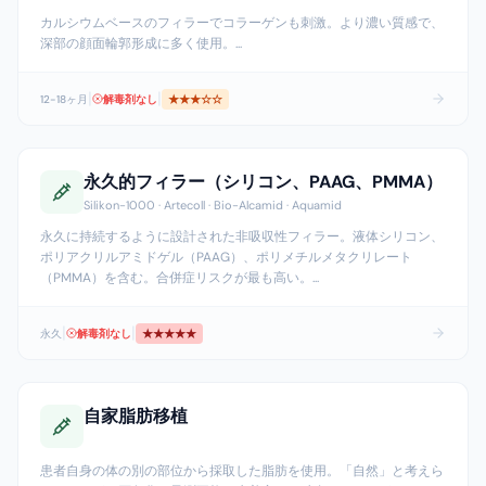
カルシウムベースのフィラーでコラーゲンも刺激。より濃い質感で、
深部の顔面輪郭形成に多く使用。
...
|
|
12-18ヶ月
解毒剤なし
★★★
☆☆
永久的フィラー（シリコン、PAAG、PMMA）
Silikon-1000 · Artecoll · Bio-Alcamid · Aquamid
永久に持続するように設計された非吸収性フィラー。液体シリコン、
ポリアクリルアミドゲル（PAAG）、ポリメチルメタクリレート
（PMMA）を含む。合併症リスクが最も高い。
...
|
|
永久
解毒剤なし
★★★★★
自家脂肪移植
患者自身の体の別の部位から採取した脂肪を使用。「自然」と考えら