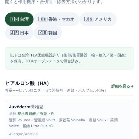
開くと作用機序・合併症・除去方法がわかります。
🇹🇼
台湾
🇭🇰
香港・マカオ
🇺🇸
アメリカ
🇯🇵
日本
🇰🇷
韓国
以下は台湾TFDA医療機器許可（衛部/衛署醫器 輸＝輸入／製＝国産）
を保有。TFDAオープンデータで照合済み。
ヒアルロン酸（HA）
詳細を見る
可逆——ヒアルロニダーゼで溶解可（新鮮・未カプセル化時）
Juvéderm
喬雅登
通称
塑形玻尿酸／液態下巴
豐顏 Voluma・豐麗緹 Volift・夢蓓菈 Volbella・豐塑 Volux・芙潤
Volite・極緻 Ultra Plus XC
Allergan/AbbVie