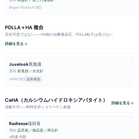
通称
精靈針／第三代童顏針
Regen Biotech (韓)
PDLLA＋HA 複合
完全可逆ではない——HA相のみ酵素反応、PDLLA粒子は溶けない
詳細を見る
Juvelook
喬雅露
通称
新童妍／水光針
VAIM (韓)
近年発売
CaHA（カルシウムハイドロキシアパタイト）
詳細を見る
溶解不可——即時支持＋コラーゲン刺激
Radiesse
瑞得喜
通称
晶亮瓷／微晶瓷／再生針
±利多卡因