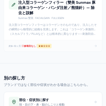
注入型コラーゲンフィラー（雙美 Sunmax 豚
由来コラーゲン・パンダ注射／熊猫針）— 除
去と誤解
Sunmax 雙美 · FACIALGAIN · FULLSGEN
注入型コラーゲンフィラーはコラーゲンそのものであり、注入したそ
の瞬間から物理的に組織を充填します。これは「コラーゲン刺激剤」
（スカルプトラ／PLLAなど）とは根本的に異なります——刺激剤自体
にはコラーゲンが含まれず、数ヶ月かけて自身のコラーゲン生成を促
すものです。台湾で現在製造されている国産品は雙美
...
|
|
約6-12ヶ月
解毒剤なし
★★
☆☆☆
別の探し方
ブランドではなく部位や症状がわかる場合はこちらから。
部位・症状別に探す
頬・目の下・鼻・額のしこりと移動