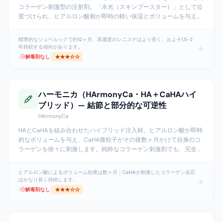
コラーゲン刺激型の注射剤。「水光（スキンブースター）」として位
置づけられ、ヒアルロン酸相が即時の軽い保湿とボリュームを与え、
PDLLA相がその後数ヶ月かけて自己コラーゲンの産生を促します。韓
国VAIM社製。レニスナは高濃度版で、
...
標準的なジュベルックで約12ヶ月、高濃度のレニスナはより長く、およそ1.5-2
年持続する傾向があります。
|
|
解毒剤なし
★★★
☆☆
ハーモニカ（HArmonyCa・HA＋CaHAハイ
ブリッド）— 結節と部分的な可逆性
HArmonyCa
HAとCaHAを組み合わせたハイブリッド注入材。ヒアルロン酸が即時
的なボリュームを与え、CaHA微粒子がその後数ヶ月かけて自身のコ
ラーゲンを徐々に刺激します。純粋なコラーゲン刺激剤でも、完全に
溶解できるHAでもありません——この違いは除去が必要になったとき
に非常に重要です。
...
ヒアルロン酸によるボリューム効果は数ヶ月；CaHAが刺激したコラーゲン反応
はかなり長く持続します。
|
|
解毒剤なし
★★★
☆☆