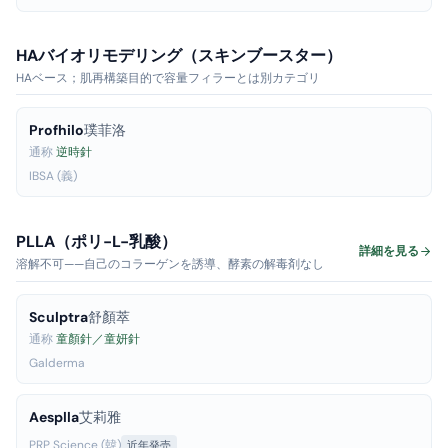
HAバイオリモデリング（スキンブースター）
HAベース；肌再構築目的で容量フィラーとは別カテゴリ
Profhilo
璞菲洛
通称
逆時針
IBSA (義)
PLLA（ポリ-L-乳酸）
詳細を見る
溶解不可——自己のコラーゲンを誘導、酵素の解毒剤なし
Sculptra
舒顏萃
通称
童顏針／童妍針
Galderma
Aesplla
艾莉雅
PRP Science (韓)
近年発売