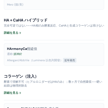
Merz (德/美)
HA＋CaHA ハイブリッド
完全可逆ではない——HA相のみ酵素反応、CaHAと生成コラーゲンは溶けない
詳細を見る
HArmonyCa
恆緹佳
通称
媄神針
Allergan/AbbVie（Luminera 以色列開發）
近年発売
コラーゲン（注入）
酵素で溶解不可（ヒアルロニダーゼはHAのみ）；数ヶ月で自然吸収——硬い
結節は物理的除去
詳細を見る