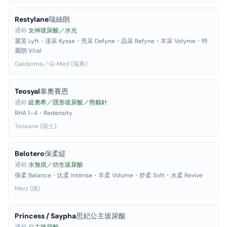
Restylane
瑞絲朗
通称
女神玻尿酸／水光
麗芙 Lyft・漾采 Kysse・亮采 Defyne・晶采 Refyne・丰采 Volyme・特
麗朗 Vital
Galderma／Q-Med (瑞典)
Teosyal
泰奧賽恩
通称
緹奧希／隱形玻尿酸／熊貓針
RHA 1–4・Redensity
Teoxane (瑞士)
Belotero
保柔緹
通称
水無痕／仿生玻尿酸
保柔 Balance・比柔 Intense・丰柔 Volume・舒柔 Soft・水柔 Revive
Merz (德)
Princess / Saypha
思妃公主玻尿酸