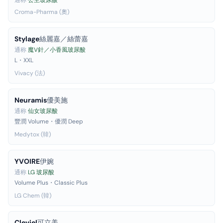
通称
公主玻尿酸
Croma-Pharma (奧)
Stylage
絲麗嘉／絲蕾嘉
通称
魔V針／小香風玻尿酸
L・XXL
Vivacy (法)
Neuramis
優美施
通称
仙女玻尿酸
豐潤 Volume・優潤 Deep
Medytox (韓)
YVOIRE
伊婉
通称
LG 玻尿酸
Volume Plus・Classic Plus
LG Chem (韓)
Cleviel
可立美