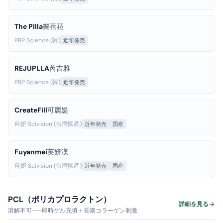
The Pilla
樂蓓菈
PRP Science (韓)
近年発売
REJUPLLA
芮吉雅
PRP Science (韓)
近年発売
CreateFill
可麗媞
科妍 Scivision (台灣國產)
近年発売
国産
Fuyanmei
芙妍渼
科妍 Scivision (台灣國產)
近年発売
国産
PCL（ポリカプロラクトン）
詳細を見る
溶解不可——即時ゲル充填＋長期コラーゲン刺激