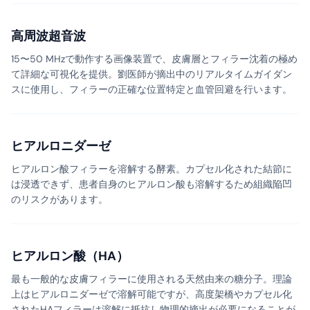
高周波超音波
15〜50 MHzで動作する画像装置で、皮膚層とフィラー沈着の極め
て詳細な可視化を提供。劉医師が摘出中のリアルタイムガイダン
スに使用し、フィラーの正確な位置特定と血管回避を行います。
ヒアルロニダーゼ
ヒアルロン酸フィラーを溶解する酵素。カプセル化された結節に
は浸透できず、患者自身のヒアルロン酸も溶解するため組織陥凹
のリスクがあります。
ヒアルロン酸（HA）
最も一般的な皮膚フィラーに使用される天然由来の糖分子。理論
上はヒアルロニダーゼで溶解可能ですが、高度架橋やカプセル化
されたHAフィラーは溶解に抵抗し物理的摘出が必要になることが