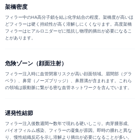
架橋密度
フィラー中のHA高分子鎖を結ぶ化学結合の程度。架橋度が高いほ
どフィラーは硬く持続性が高く溶解しにくくなります。高度架橋
フィラーはヒアルロニダーゼに抵抗し物理的摘出が必要になるこ
とがあります。
危険ゾーン（顔面注射）
フィラー注入時に血管閉塞リスクが高い顔面領域。眉間部（グラ
ベラ）、鼻背（ノーズブリッジ）、鼻唇溝が含まれます。これら
の領域は眼動脈に繋がる密な血管ネットワークを含んでいます。
遅発性結節
フィラー注入後数週間〜数年で現れる硬いしこり。肉芽腫形成、
バイオフィルム感染、フィラーの凝集が原因。即時の腫れと異な
り、慢性組織反応を示し溶解より摘出が必要になることが多い。