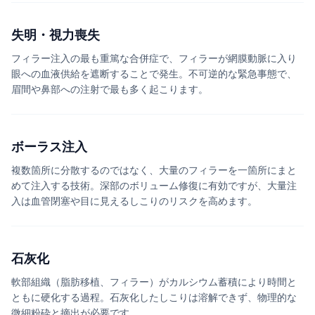
失明・視力喪失
フィラー注入の最も重篤な合併症で、フィラーが網膜動脈に入り
眼への血液供給を遮断することで発生。不可逆的な緊急事態で、
眉間や鼻部への注射で最も多く起こります。
ボーラス注入
複数箇所に分散するのではなく、大量のフィラーを一箇所にまと
めて注入する技術。深部のボリューム修復に有効ですが、大量注
入は血管閉塞や目に見えるしこりのリスクを高めます。
石灰化
軟部組織（脂肪移植、フィラー）がカルシウム蓄積により時間と
ともに硬化する過程。石灰化したしこりは溶解できず、物理的な
微細粉砕と摘出が必要です。