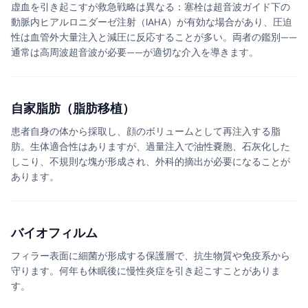
虚血を引き起こすが救急戦略は異なる：塞栓は超音波ガイド下の
動脈内ヒアルロニダーゼ注射（IAHA）が有効な場合があり、圧迫
性は血管外大量注入と減圧に反応することが多い。両者の鑑別——
通常は高周波超音波が必要——が適切な介入を導きます。
自家脂肪（脂肪移植）
患者自身の体から採取し、顔のボリュームとして再注入する脂
肪。生体適合性はありますが、過量注入で油性嚢胞、石灰化した
しこり、不規則な塊が形成され、外科的摘出が必要になることが
あります。
バイオフィルム
フィラー表面に細菌が形成する保護層で、抗生物質や免疫系から
守ります。何年も休眠後に慢性炎症を引き起こすことがありま
す。