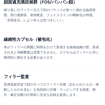
顔面過充填症候群（FOS/パンパン顔）
繰り返しのフィラー注入で顔のバランスが徐々に崩れる臨床状
態。頬の過膨張、表情硬直、フェイスラインの曖昧化が特徴。
「充填盲点」により本人は気づきにくい。
線維性カプセル（被包化）
体がフィラーの周囲に時間をかけて形成する線維組織の壁。形成
されると溶解酵素は浸透できません。カプセルはフィラーと共に
物理的に摘出する必要があります。
フィラー監査
高周波超音波で顔のすべてのフィラー沈着（忘れられたもの・移
動したものを含む）を包括的に評価・マッピングする検査。摘
出・修正治療の計画前に完全な目録を提供します。