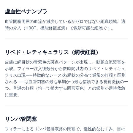
虚血性ペナンブラ
血管閉塞周囲の血流が減少しているがゼロではない組織領域。適
時の介入（HBOT、機能修復点滴）で救済可能な細胞です。
リベド・レティキュラリス（網状紅斑）
皮膚に網目状の青紫色の斑点パターンが出現し、動脈血流障害を
示唆。フィラー注入後数分から数時間以内のリベド・レティキュ
ラリス出現——特徴的なレース状/網状の分布で通常の打撲と区別
される——は血管閉塞の最も早期かつ最も信頼できる視覚徴候の一
つ。普通の打撲（均一で拡大する固形変色）との鑑別が適時救急
に重要。
リンパ管閉塞
フィラーによるリンパ管排液路の閉塞で、慢性的なむくみ、目の