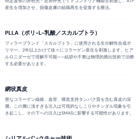
特定波長の赤色光・近赤外光でミトコンドリア機能を刺激し、ATP
産生を増加させ、損傷皮膚の組織再生を促進する療法。
PLLA（ポリ-L-乳酸／スカルプトラ）
フィラーブランド「スカルプトラ」に使用される生分解性合成ポ
リマー。2年以上かけて徐々にコラーゲン産生を刺激します。ヒア
ルロニダーゼで溶解不可能——結節や不整は物理的摘出技術で治療
する必要があります。
網状真皮
密なコラーゲン線維、血管、構造支持タンパク質を含む真皮の深
層。この層に浅すぎる注入は可視的なしこりやチンダル現象を引
き起こし、その下への注入はSMASに影響する可能性があります。
シリアルパンクチャー技術