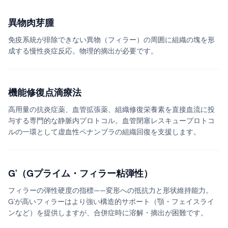
異物肉芽腫
免疫系統が排除できない異物（フィラー）の周囲に組織の塊を形
成する慢性炎症反応。物理的摘出が必要です。
機能修復点滴療法
高用量の抗炎症薬、血管拡張薬、組織修復栄養素を直接血流に投
与する専門的な静脈内プロトコル。血管閉塞レスキュープロトコ
ルの一環として虚血性ペナンブラの組織回復を支援します。
G'（Gプライム・フィラー粘弾性）
フィラーの弾性硬度の指標——変形への抵抗力と形状維持能力。
G'が高いフィラーはより強い構造的サポート（顎・フェイスライ
ンなど）を提供しますが、合併症時に溶解・摘出が困難です。