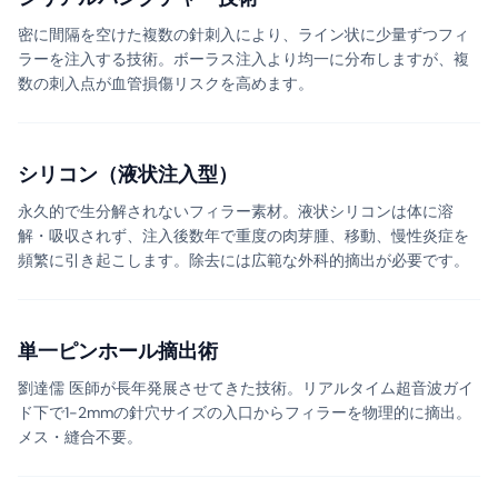
密に間隔を空けた複数の針刺入により、ライン状に少量ずつフィ
ラーを注入する技術。ボーラス注入より均一に分布しますが、複
数の刺入点が血管損傷リスクを高めます。
シリコン（液状注入型）
永久的で生分解されないフィラー素材。液状シリコンは体に溶
解・吸収されず、注入後数年で重度の肉芽腫、移動、慢性炎症を
頻繁に引き起こします。除去には広範な外科的摘出が必要です。
単一ピンホール摘出術
劉達儒 医師が長年発展させてきた技術。リアルタイム超音波ガイ
ド下で1-2mmの針穴サイズの入口からフィラーを物理的に摘出。
メス・縫合不要。