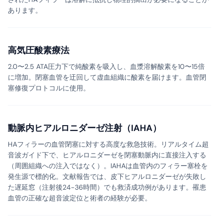
あります。
高気圧酸素療法
2.0〜2.5 ATA圧力下で純酸素を吸入し、血漿溶解酸素を10〜15倍
に増加。閉塞血管を迂回して虚血組織に酸素を届けます。血管閉
塞修復プロトコルに使用。
動脈内ヒアルロニダーゼ注射（IAHA）
HAフィラーの血管閉塞に対する高度な救急技術。リアルタイム超
音波ガイド下で、ヒアルロニダーゼを閉塞動脈内に直接注入する
（周囲組織への注入ではなく）。IAHAは血管内のフィラー塞栓を
発生源で標的化。文献報告では、皮下ヒアルロニダーゼが失敗し
た遅延窓（注射後24-36時間）でも救済成功例があります。罹患
血管の正確な超音波定位と術者の経験が必要。