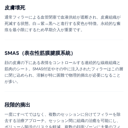
皮膚壊死
通常フィラーによる血管閉塞で血液供給が遮断され、皮膚組織が
死滅する状態。白→紫→黒へと進行する変色が特徴。永続的な瘢
痕を最小限にするため早期介入が重要です。
SMAS（表在性筋膜腱膜系統）
顔の皮膚の下にある表情をコントロールする連続的な線維組織と
筋肉のシート。SMAS付近やその中に注入されたフィラーはこの層
に閉じ込められ、溶解が特に困難で物理的摘出が必要になること
が多い。
段階的摘出
一度にすべてではなく、複数のセッションに分けてフィラーを除
去する治療アプローチ。セッション間に組織の治癒を可能にし、
ボリューム陥没のリスクを軽減。複数の顔面ゾーンに大量のフィ