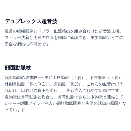
デュプレックス超音波
通常の組織画像とドプラー血流検出を組み合わせた超音波技術。
フィラー沈着と周囲の血管を同時に確認でき、主要動脈近くでの
安全な摘出に不可欠です。
顔面動脈枝
顔面動脈の終末枝——主に上唇動脈（上唇）、下唇動脈（下唇）、
外側鼻動脈（鼻の側面）、角動脈（目尻）。これらの血管はほう
れい線・口唇部の真下を走行し、最も注入されやすい部位です。
角動脈は鼻背動脈と吻合し、鼻背動脈はさらに眼動脈と連結して
いる——顔面フィラー注入が網膜動脈閉塞と失明の既知の原因とな
っています。