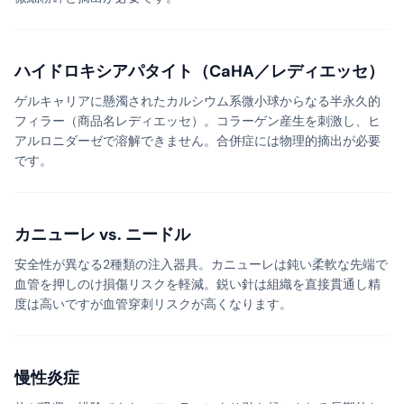
ハイドロキシアパタイト（CaHA／レディエッセ）
ゲルキャリアに懸濁されたカルシウム系微小球からなる半永久的
フィラー（商品名レディエッセ）。コラーゲン産生を刺激し、ヒ
アルロニダーゼで溶解できません。合併症には物理的摘出が必要
です。
カニューレ vs. ニードル
安全性が異なる2種類の注入器具。カニューレは鈍い柔軟な先端で
血管を押しのけ損傷リスクを軽減。鋭い針は組織を直接貫通し精
度は高いですが血管穿刺リスクが高くなります。
慢性炎症