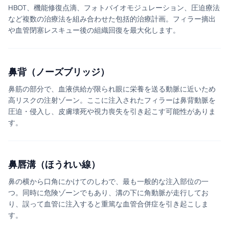
HBOT、機能修復点滴、フォトバイオモジュレーション、圧迫療法
など複数の治療法を組み合わせた包括的治療計画。フィラー摘出
や血管閉塞レスキュー後の組織回復を最大化します。
鼻背（ノーズブリッジ）
鼻筋の部分で、血液供給が限られ眼に栄養を送る動脈に近いため
高リスクの注射ゾーン。ここに注入されたフィラーは鼻背動脈を
圧迫・侵入し、皮膚壊死や視力喪失を引き起こす可能性がありま
す。
鼻唇溝（ほうれい線）
鼻の横から口角にかけてのしわで、最も一般的な注入部位の一
つ。同時に危険ゾーンでもあり、溝の下に角動脈が走行してお
り、誤って血管に注入すると重篤な血管合併症を引き起こしま
す。