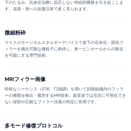
下のたるみ、抗炎症治療に反応しない持続的腫脹を引き起こしま
す。涙袋・頬への反復注射で多く見られます。
微細粉砕
マイクロサージカルエネルギーデバイスで皮下の石灰化・固化フ
ィラーを摘出可能な微粒子に粉砕し、単一ピンホールからの除去
を可能にする専門技術。
MRIフィラー画像
特殊なシーケンス（STIR、T2強調）を用いて顔面組織内のフィラ
ーの種類を検出・鑑別するMRI技術。超音波では完全に可視化でき
ない深部や広範なフィラー沈着の特定に有用です。
多モード修復プロトコル