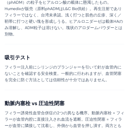
（phADM）の粒子をヒアルロン酸の載体に懸濁したもの。
Humedixが販売（原料phADMはL&C Bio供給）。再生注射であり
フィラーではなく、台湾未承認。浅く打つと肌色の丘疹、深く／
靭帯に打つと硬い塊を形成しうる。ヒアルロニダーゼは載体HAの
み溶解し、ADM粒子は溶けない。塊状のアロダームパウダーとは
別物。
吸引テスト
フィラー注入前にシリンジのプランジャーを引いて針が血管内に
ないことを確認する安全検査。一般的に行われますが、血管閉塞
を完全に防ぐ方法としては信頼性が十分ではありません。
動脈内塞栓 vs 圧迫性閉塞
フィラー誘発性血管合併症の2つの異なる機序。動脈内塞栓 = フィ
ラーが血管内腔に直接注入され血流を遮断。圧迫性閉塞 = フィラ
ーが血管に隣接して沈着し、外側から血管を押し潰す。両方とも