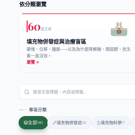
依分類瀏覽
60
篇文章
填充物併發症與治療盲區
硬塊、位移、腫脹——以及為什麼降解酶、類固醇、抗生
素一直沒效。
瀏覽
專區分類
全部
填充物併發症
填充物科學
140
42
17