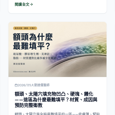
2026/7/5
劉達儒醫師
額頭、太陽穴填充物凹凸、硬塊、饅化
——這區為什麼最難填平？材質、成因與
預防完整衛教
額頭、太陽穴是全臉最難填平的一區——皮膚薄、緊貼
骨頭，稍微不均勻就顯形（壽星公額頭），加上血管
密集、填充物容易位移到眉尾或眉毛。這篇從玻尿