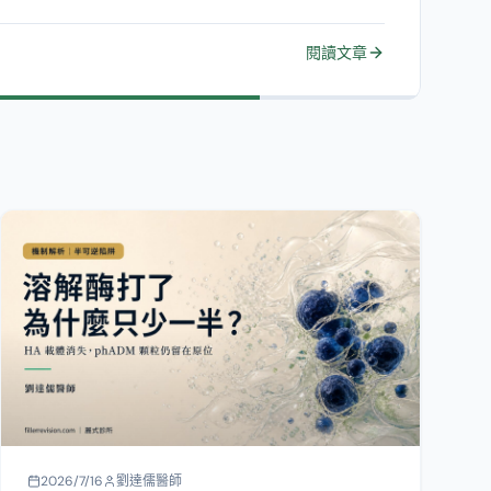
2026/7/16
劉達儒醫師
打了溶解酶 RE2O 硬塊還在？為什麼玻尿
酸酶只溶得掉一半