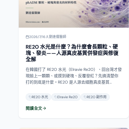
2026/7/16
劉達儒醫師
RE2O 水光是什麼？為什麼會長顆粒、硬
塊、發炎——人源真皮基質併發症與修復
全解
在韓國打了 RE2O 水光（Elravie Re2O）、回台灣才發
現臉上一顆顆、或摸到硬塊、反覆發紅？先搞清楚你
打的到底是什麼。RE2O 是人源去細胞真皮基質
（phADM）研磨成的顆粒，出廠是凍乾粉、復水後打
進真皮——它不是玻尿酸、也不只是膠原溶液，更不是
RE2O 水光
Elravie Re2O
RE2O 副作用
台灣核准的填充物。正因為主體是 ADM 顆粒，玻尿酸
酶頂多溶掉復水時可能加入的那點玻尿酸，顆粒本身
閱讀全文
溶不掉。這篇把它的成分、為什麼會長顆粒或深層結
塊、併發症的完整光譜（從正常恢復到感染），到萬
一真的長了該怎麼分型、修復，一次講清楚。