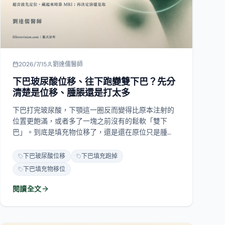
2026/7/15
劉達儒醫師
下巴玻尿酸位移、往下跑變雙下巴？先分
清楚是位移、腫脹還是打太多
下巴打完玻尿酸，下顎這一圈反而變得比原本注射的
位置更飽滿，或者多了一塊之前沒有的鬆軟「雙下
巴」。到底是填充物位移了，還是還在原位只是腫
脹，還是根本打太多、堆在原地？這三件事處理方式
完全不同，分清楚是第一步。這篇說明下巴填充物為
下巴玻尿酸位移
下巴填充跑掉
什麼會跑、跑掉後臉會變成什麼樣、怎麼用超音波
下巴填充物移位
（必要時 MRI）找到它，以及溶解與物理取出各自的
界線在哪。
閱讀全文