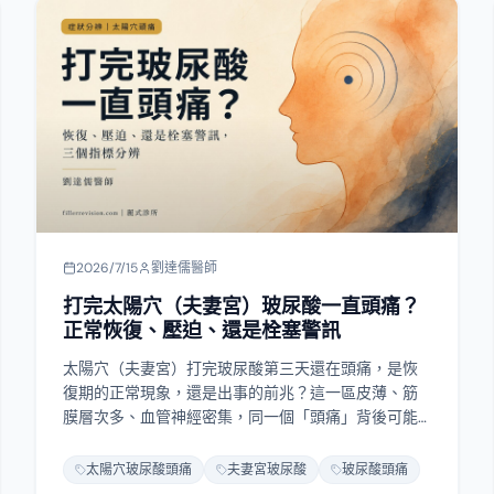
2026/7/15
劉達儒醫師
打完太陽穴（夫妻宮）玻尿酸一直頭痛？
正常恢復、壓迫、還是栓塞警訊
太陽穴（夫妻宮）打完玻尿酸第三天還在頭痛，是恢
復期的正常現象，還是出事的前兆？這一區皮薄、筋
膜層次多、血管神經密集，同一個「頭痛」背後可能
是三件完全不同的事：針刺與腫脹的恢復期反應、體
積與層次造成的持續壓迫、以及最需要警覺的血管性
太陽穴玻尿酸頭痛
夫妻宮玻尿酸
玻尿酸頭痛
疼痛。這篇教你用時間軸、痛的性質、伴隨症狀三個
閱讀全文
指標分辨——什麼時候可以等、什麼時候該處理、什麼
時候必須立刻就醫。