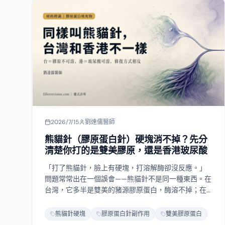
2026/7/15
劉達儒醫師
熊貓針（膠原蛋白針）硬塊消不掉？先分
清楚你打的是雙美膠原，還是香港玻尿酸
「打了熊貓針，臉上有硬塊，打溶解酶卻沒反應。」
問題常常出在一個誤會——熊貓針不是同一種東西。在
台灣，它多半是雙美的豬源膠原蛋白，酶溶不掉；在
香港，它常常是 Teosyal 玻尿酸，可以溶。同一個暱
稱，修復計畫卻相反。這篇說明膠原蛋白填充物的兩
熊貓針硬塊
膠原蛋白針副作用
雙美膠原蛋白
種硬塊：反覆補打堆疊型和反覆免疫腫脹型，各自怎
閱讀全文
麼辨識、為什麼溶解酶使不上力，以及什麼時候該用
超音波定位、物理取出。