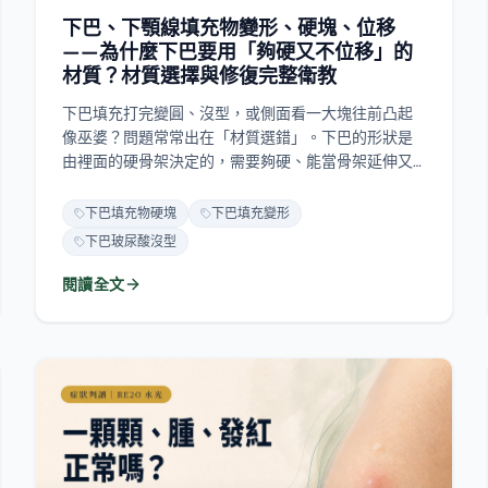
材質？材質選擇與修復完整衛教
下巴填充打完變圓、沒型，或側面看一大塊往前凸起
像巫婆？問題常常出在「材質選錯」。下巴的形狀是
由裡面的硬骨架決定的，需要夠硬、能當骨架延伸又
不位移的材質——太軟的玻尿酸容易沒型、難做出往前
的立體度；膠原增生劑（美神針、晶亮瓷、洢蓮絲）
下巴填充物硬塊
下巴填充變形
比較有型，卻因為下巴一直在動而容易長硬塊，還會
下巴玻尿酸沒型
長成尖、前突、左右不對稱的怪形狀。這篇從各材質
在下巴的表現、為什麼我把結構式埋線當首選，到出
閱讀全文
了硬塊該怎麼「修平修順」而不是全部拿掉，一次說
清楚。