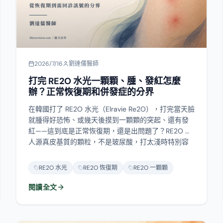
2026/7/16
劉達儒醫師
打完 RE2O 水光一顆顆、腫、發紅怎麼
辦？正常恢復期和併發症的分界
在韓國打了 RE2O 水光（Elravie Re2O），打完當天臉
就腫得好恐怖、或幾天後摸到一顆顆的突起、還有發
紅——這到底是正常恢復期，還是出問題了？RE2O 是
人源真皮基質的顆粒，不是玻尿酸，打太淺時特別容
易在表面留下丘疹、顆粒感和發炎。這篇教你怎麼分
「幾天內會退的正常反應」和「該回診處理的併發
RE2O 水光
RE2O 恢復期
RE2O 一顆顆
症」：哪些訊號代表可能感染、哪些代表材料聚集，
現在自己該做什麼、又千萬別做什麼（例如用力搓
閱讀全文
揉、亂打溶解酶以為溶得掉、太早雷射追色素），以
及什麼時候該找修復。