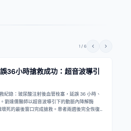
2
/
6
固醇致凹陷？眼下填充修復警示
凹陷？你不是個案。FILLER REVISION 經常接
—盲打類固醇造成的組織萎縮比原始硬塊更難處
視化治療，精準處理硬塊同時保護正常組織，避
閱讀文章