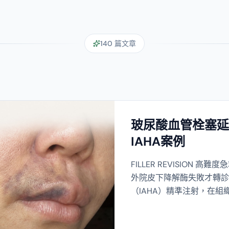
140
篇文章
少女針硬塊誤打類
與方案
眼下少女針硬塊打了類固醇反而
手這類「二次傷害」案例—
理。我們透過超音波導引可
免越修越糟的惡性循環。
2026/2/9
劉達儒醫師