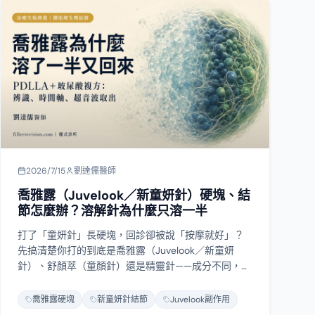
2026/7/15
劉達儒醫師
喬雅露（Juvelook／新童妍針）硬塊、結
節怎麼辦？溶解針為什麼只溶一半
打了「童妍針」長硬塊，回診卻被說「按摩就好」？
先搞清楚你打的到底是喬雅露（Juvelook／新童妍
針）、舒顏萃（童顏針）還是精靈針——成分不同，處
理方式也不同。喬雅露是 PDLLA 微球加玻尿酸的複
方，溶解針只能溶掉玻尿酸那一半，PDLLA 與它刺激
喬雅露硬塊
新童妍針結節
Juvelook副作用
長出的膠原溶不掉，這就是為什麼常有人「溶了縮一
閱讀全文
點又回來」。這篇從結節的真實時間軸、五種結節怎
麼分流，談到什麼時候該用超音波導引取出、什麼時