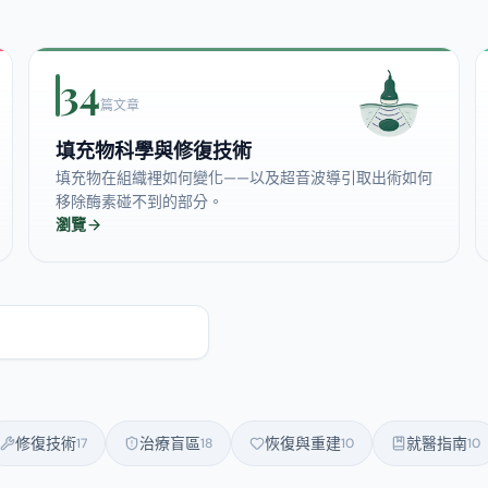
34
篇文章
填充物科學與修復技術
填充物在組織裡如何變化——以及超音波導引取出術如何
移除酶素碰不到的部分。
瀏覽
修復技術
治療盲區
恢復與重建
就醫指南
17
18
10
10