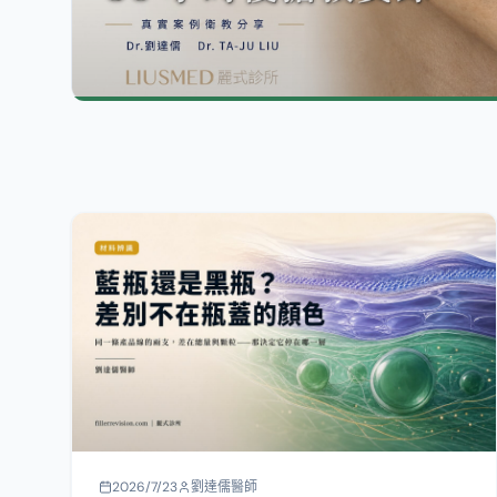
2026/7/23
劉達儒醫師
喬雅露藍瓶 vs 黑瓶（Lenisna）：你打的
是哪一支，決定硬塊長什麼樣