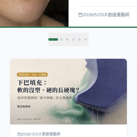
2026/7/21
劉達儒醫師
下巴、下顎線填充物變形、硬塊、位移
——為什麼下巴要用「夠硬又不位移」的