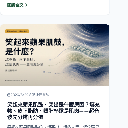
候其實不必動它。
2026/6/29
劉達儒醫師
笑起來蘋果肌鼓、突出是什麼原因？填充
物、皮下脂肪、頰脂墊還是肌肉——超音
波先分辨再分流
笑起來蘋果肌鼓鼓的、很突出，很多人第一個念頭是
「溶掉」或「抽脂」，但這兩個方向可能都搞錯了。
蘋果肌突出的原因其實有四種：填充物過多、皮下脂