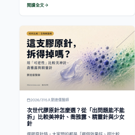
2026/7/15
劉達儒醫師
次世代膠原針怎麼選？從「出問題能不能
拆」比較美神針、喬雅露、精靈針與少女
針
選膠原針時，大家問的都是「哪個效果好、撐比較
久」。但在填充物修復門診看久了，我更希望你先問
另一個問題：萬一它長了硬塊，這支拆得掉嗎？美神