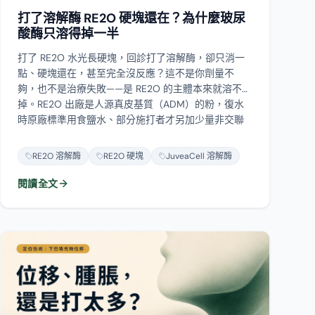
打了 RE2O 水光長硬塊，回診打了溶解酶，卻只消一
點、硬塊還在，甚至完全沒反應？這不是你劑量不
夠，也不是治療失敗——是 RE2O 的主體本來就溶不
掉。RE2O 出廠是人源真皮基質（ADM）的粉，復水
時原廠標準用食鹽水、部分施打者才另加少量非交聯
玻尿酸；玻尿酸酶（降解酶）只認得玻尿酸，頂多分
解那點復水時加的玻尿酸，真正撐在那裡的 ADM 顆粒
RE2O 溶解酶
RE2O 硬塊
JuveaCell 溶解酶
溶不掉。這篇說清楚溶解酶的作用原理、為什麼對
ADM 沒用、膠原酶能不能替代（以及為什麼要保
閱讀全文
守），還有溶不掉時該怎麼辦。