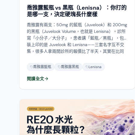
喬雅露有兩支：50mg 的藍瓶（Juvelook）和 200mg
的黑瓶（Juvelook Volume，也就是 Lenisna）。診所
寫「小分子／大分子」，患者講「藍瓶／黑瓶」，包
裝上印的是 Juvelook 和 Lenisna——三套名字互不交
集，很多人拿兩間診所的報價比了半天，其實在比同
一支。這篇把兩支的成分數字攤開、標出每個數字的
來源等級，說明為什麼「藍瓶只是水光針所以不會結
喬雅露藍瓶
喬雅露黑瓶
Lenisna
節」站不住腳，以及水光槍打得進去打不進去這件
事。
閱讀全文