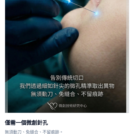
僅需一個微創針孔
無須動刀、免縫合、不留痕跡。