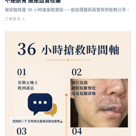
不是瘀青 這是血管栓塞
玻尿酸栓塞 36 小時後搶救實錄——劉達儒醫師真實案例衞教分享。
了解更多