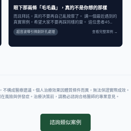
後一個月，恢復得超級好（圖右）。 她一進診間就跟我
眼下那兩條「毛毛蟲」，真的不是你想的那樣
術前
說：「醫生，我原本擔心得要死，怕抽完會凹一個洞，或
是皮皺巴巴的，結果完全沒有耶！」 聽到這句話真的很開
而且拜託，真的不要再自己亂按摩了。 講一個最近遇到的
心。做取出修復，最難的不是技術，而是讓病人「安
真實案例，希望大家不要再踩同樣的雷。 這位患者45
心」。證明了只要層次對、手法細，把填充物拿掉是不會
歲，幾年前打過眼下的少女針。一開始還好，但後來慢慢
毀容的，反而會變回年輕的樣子。 焦慮一掃而空，終於可
超音波導引微創針孔處理
查看完整案例
→
出現結塊、凸起的狀況，旁邊也有點凹下去。 她開始慌
以開心過年了～
了。 有人跟她說：「那再凹的地方補一點玻尿酸看看，凸
起就會變得不明顯了。」結果呢？不同材質混在一起，狀
況反而更複雜，外觀也越來越怪。 接下來，才是整件事最
糟的地方。 她自己覺得：「是不是多按摩就會散掉？」於
是每天用力按、一直按。 結果不是變小，是越按越大。原
本的小硬塊，被刺激到變成兩條卡在眼下、怎麼樣都消不
掉的凸起結節。她連笑都不太敢笑，因為不笑已經很明
顯，笑了更糟。 真的撐不下去了，才來找我。 我一照超
音波，答案其實很清楚。 皮下整個結構已經亂掉了，尤其
，不構成醫療建議。個人治療效果因體質條件而異，無法保證實際成效。
在掃描點 #2，那一顆又白又亮像石頭一樣硬的結節，是
潛在風險與併發症。治療決策前，請務必諮詢合格醫師的專業意見。
一種典型的肉芽腫反應。 你的手再有力氣，能把石頭按掉
嗎？不可能。你只是一直刺激它，讓發炎反應更嚴重而
已。 那最後怎麼處理？ 這種狀況，靠感覺、靠猜，絕對
會出事。我們一定是在超音波導引下處理。就像開著導航
一樣，看清楚血管、神經和硬塊的位置，再用微創針孔，
諮詢類似案例
把這些頑固的東西一點一點處理掉。安全，比什麼都重