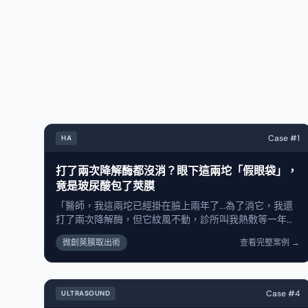
Case #
1
HA
打了兩次降解酶都沒消？眼下這兩坨「假眼袋」，
術前
竟是玻尿酸包了莢膜
「醫師，我這兩坨已經掛在臉上兩年了...為了消它，我還
打了兩次降解酶，但它紋風不動，診所叫我熱敷等一年，
結果等到心都涼了。」 看著眼前這位患者術前（左圖）無
微創莢膜取出術
查看完整案例
→
奈的神情，眼下那兩塊明顯的凸起，就像掛著兩個沉重的
大眼袋。這是一個非常典型的「玻尿酸填充失敗」而且還
「救援失敗」的案例。 為什麼打了降解酶卻消不掉？ 很
多患者遇到玻尿酸結塊，第一直覺就是打降解酶（溶解
Case #
4
ULTRASOUND
酶）。但臨床上我接到太多像這樣的案例：打了兩三次都