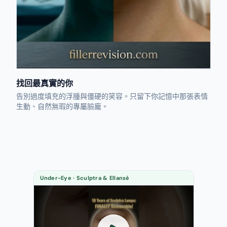
找回最真實的你
告別過度填充的浮腫與僵硬的笑容。只留下你記憶中那張表情
生動、自然無瑕的專屬臉龐。
Under-Eye · Sculptra & Ellansé