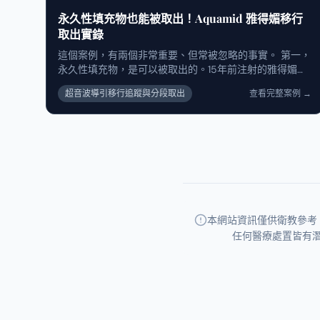
沒消，甚至越打越糟。 經過檢查，我發現她的玻尿酸已經
永久性填充物也能被取出！Aquamid 雅得媚移行
術前
形成了堅硬的「莢膜」。這就像身體為了保護自己，築起
取出實錄
了一道牆把外來物包住。一旦形成莢膜，降解酶就無法穿
透進去作用，你打再多針都沒用，熱敷更是不可能消除
這個案例，有兩個非常重要、但常被忽略的事實。 第一，
的。 面對包膜的硬塊，唯一的解法就是「精準取出」。
永久性填充物，是可以被取出的。15年前注射的雅得媚
我們利用麗式診所的「微創針孔取出術」，避開複雜的眼
（Aquamid），在超音波下呈現為典型的「假性囊腫水
周血管與神經，精準定位並移除了被包覆的陳年玻尿酸。
超音波導引移行追蹤與分段取出
查看完整案例
→
池」，至今完全沒有降解。但透過高解析超音波定位與微
術後（右圖），她終於恢復了原本平整的眼下線條。 關於
創針孔技術，我們仍能安全、分段地將其取出，而不需要
眼周微整，身為醫師的兩點真心話： 別再害怕降解酶，要
傳統大範圍開刀。 第二，填充物會發生移行。影像清楚顯
怕的是「打錯位置」：網路上很多傳言說降解酶會把臉
示，這些永久性材質不只殘留在原注射的法令紋，還出現
「越溶越凹」，導致大家寧願忍受硬塊也不敢處理。其實
了向上（鼻翼上方）與向下（嘴邊肉、木偶紋）的多向性
降解酶有專一性，只針對玻尿酸。那些溶到組織凹陷的案
移行，這正是長期重力與臉部肌肉活動累積的結果。 這也
例，往往是因為施打層次錯誤或劑量控制不當。但在「莢
解釋了為什麼有些人會覺得：「臉越來越不順，卻說不出
膜化」的情況下，問題不在於會凹，而在於很難溶的掉。
是哪裡怪。」 重點不是恐懼填充物，而是要理解它的長期
眼下區域，材質選擇至關重要：眼周皮膚薄、表情多，玻
行為。 我們相信：看清楚，再處理；拿掉不該存在的負
本網站資訊僅供衛教參考
尿酸非常容易吸水腫脹或位移。這也是為什麼我現在幾乎
擔，臉，才會真的回到自然。
任何醫療處置皆有
很少推薦患者用玻尿酸填淚溝。為了避免這種不可控的位
移風險，我更傾向使用不會位移的「RC結構式埋線」來支
撐眼下凹陷，效果更穩定自然。 如果你的眼下也有這種打
了降解酶也消不掉的頑固硬塊，請不要再盲目等待。透過
正確的診斷與微創技術，這些都能被解決。