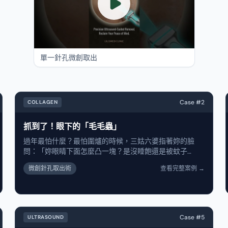
單一針孔微創取出
術前
術後
Case #
2
COLLAGEN
抓到了！眼下的「毛毛蟲」
術後
過年最怕什麼？最怕圍爐的時候，三姑六婆指著妳的臉
問：「妳眼睛下面怎麼凸一塊？是沒睡飽還是被蚊子
咬？」 這隻躲了半年的「結節」，終於趕在過年前被我們
微創針孔取出術
查看完整案例
→
請出來了。不用開刀，就一個針孔，咻一下吸出來。（看
照片那管紅紅的，是不是很像某種生物...） 病人看完說：
「呼～終於可以安心去拜年了！」 你的臉上也有這種「釘
子戶」嗎？不管是摸起來硬硬的、還是看起來凸凸的。趁
年前來麗式找我，把臉上的違章建築拆一拆，清爽過好
Case #
5
ULTRASOUND
年！ 那個眼下有「毛毛蟲」的客人，今天回來回診了！術