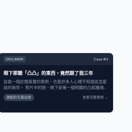
Case #
3
COLLAGEN
眼下那顆「凸凸」的東西，竟然跟了我三年
術前
這是一個診間真實的案例，也是許多人心裡不知道該怎麼
說的無奈。 照片中的她，眼下掛著一個明顯的凸起腫塊，
仔細看還透著一點不自然的白。她告訴我：「醫師，這個
微創針孔取出術
查看完整案例
→
東西在我臉上至少三年了。我其實根本不知道當初那間診
所到底幫我打了什麼...」 我們常說，淚溝是微整技術的
「黑洞」。這裡的解剖結構極其複雜，涉及真皮層、皮下
脂肪、韌帶。有資深經驗的醫師都坦言，從業十幾年，淚
溝依然是他們覺得最難打的地方。 原廠仿單明明標示不適
合打在眼周的膠原蛋白增生劑，卻被一些診所包裝成「淚