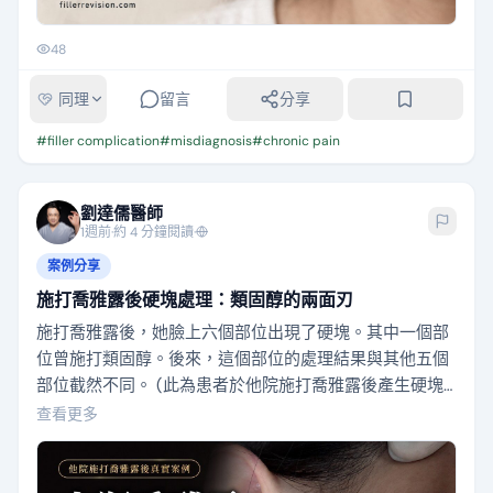
48
同理
留言
分享
#
filler complication
#
misdiagnosis
#
chronic pain
劉達儒醫師
1週前
·
約 4 分鐘閱讀
·
案例分享
施打喬雅露後硬塊處理：類固醇的兩面刃
施打喬雅露後，她臉上六個部位出現了硬塊。其中一個部
位曾施打類固醇。後來，這個部位的處理結果與其他五個
部位截然不同。 (此為患者於他院施打喬雅露後產生硬塊
的真實案例分享) -- 她在四個月內分三次施打了六瓶喬雅
查看更多
露。施打部位包括淚溝、蘋果肌、法令紋及兩側臉頰。隨
後，臉上開始冒出多個硬塊，觸感約拇指大小。原本的診
所建議她施打類固醇，甚至建議全臉施打。她並未完全答