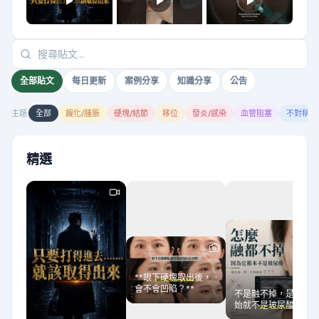
全部貼文
每日更新
案例分享
知識分享
公告
主題
全部
饅化/腫脹
硬塊/結節
移位
發炎/感染
血管阻塞
不對稱
精選
**眼下硬塊取出後，
會不會凹陷？**
不是融不掉，是一開
始就不是玻尿酸