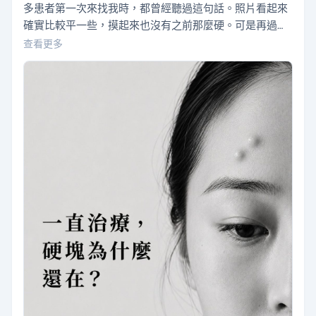
多患者第一次來找我時，都曾經聽過這句話。照片看起來
確實比較平一些，摸起來也沒有之前那麼硬。可是再過幾
個星期，那顆東西又慢慢出現了。有時候位置移動了一
查看更多
點，形狀也變了一點，但仔細摸，還是在。 這種情況我看
過很多。患者原本以為自己好了，後來才發現，那只是當
時的腫脹消下去，裡面的東西並沒有真的不見。這也是結
節最容易讓人誤判的地方。它會暫時變小、變平，但不…