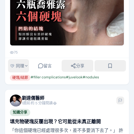
應。她曾自行查閱資料，了解類固醇可能導致組…
75
同理
留言
分享
#
filler complications
#
juvelook
#
nodules
硬塊/結節
劉達儒醫師
1週前
·
約 5 分鐘閱讀
·
知識分享
填充物硬塊反覆出現？它可能從未真正離開
「你這個硬塊已經處理很多次，差不多要消下去了。」 許