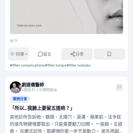
75
同理
留言
分享
#
filler complications
#
filler lumps
#
filler nodules
劉達儒醫師
4週前
·
約 2 分鐘閱讀
·
案例分享
「所以…我臉上要留五道疤？」
其他診所告訴她，額頭、太陽穴、淚溝、蘋果肌、法令紋
的填充物硬塊要取出，只能需要動刀切開。 一張臉，五道
疤。 在麗式診所，取硬塊的第一步不是動刀。 是先用超