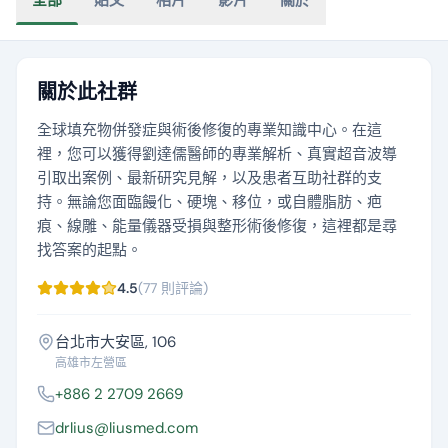
全部
貼文
相片
影片
關於
關於此社群
全球填充物併發症與術後修復的專業知識中心。在這
裡，您可以獲得劉達儒醫師的專業解析、真實超音波導
引取出案例、最新研究見解，以及患者互助社群的支
持。無論您面臨饅化、硬塊、移位，或自體脂肪、疤
痕、線雕、能量儀器受損與整形術後修復，這裡都是尋
找答案的起點。
4.5
(77 則評論)
台北市大安區, 106
高雄市左營區
+886 2 2709 2669
drlius@liusmed.com