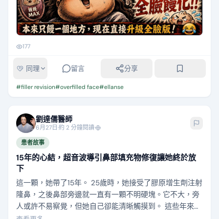
177
同理
留言
分享
#
filler revision
#
overfilled face
#
ellanse
劉達儒醫師
6月27日
·
約 2 分鐘閱讀
·
患者故事
15年的心結，超音波導引鼻部填充物修復讓她終於放
下
這一顆，她帶了15年。 25歲時，她接受了膠原增生劑注射
隆鼻，之後鼻部旁邊就一直有一顆不明硬塊。它不大，旁
人或許不易察覺，但她自己卻能清晰觸摸到。 這些年來，
她諮詢過不少醫師。有的建議她與之和平共存，有的則表