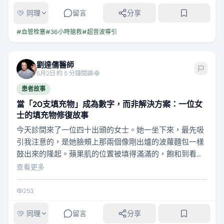
同理
留言
分享
#
血管栓塞
#
36小時搶救
#
超音波導引
劉達儒醫師
5月2日
·
約 5 分鐘閱讀
·
患者故事
當「20支填充物」成為數字，而非解決方案：一位女
士的填充物修復故事
今天診間來了一位四十出頭的女士。她一坐下來，最先吸
引我注意的，是她臉頰上那兩個像剛出爐的波蘿麵包一樣
鼓出來的隆起。蘋果肌的位置被填得滿滿的，飽和到看起
來不像是自然的肉，反而像兩團異物撐在那裡。然而，奇
查看更多
怪的是，她的太陽穴和側臉頰卻凹陷得很深，彷彿被人用
湯匙挖過一般。整張臉的比例失衡，讓她自己都不太敢照
鏡子。 她坐定後的第一句話是：「醫生，我想把它們拿出
來。」 我請她慢慢說。 她說她大概一年多前，因為…