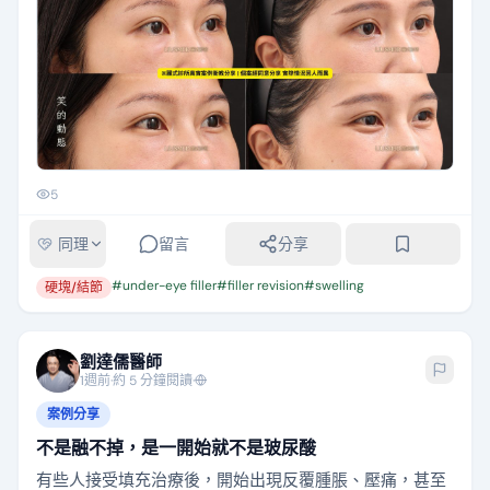
5
同理
留言
分享
#
under-eye filler
#
filler revision
#
swelling
硬塊/結節
劉達儒醫師
1週前
·
約 5 分鐘閱讀
·
案例分享
不是融不掉，是一開始就不是玻尿酸
有些人接受填充治療後，開始出現反覆腫脹、壓痛，甚至