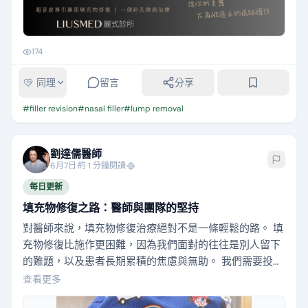
174
同理
留言
分享
#
filler revision
#
nasal filler
#
lump removal
劉達儒醫師
6月7日
·
約 1 分鐘閱讀
·
每日更新
填充物修復之路：醫師與團隊的堅持
對醫師來說，填充物修復治療絕對不是一條輕鬆的路。 填
充物修復比施作更困難，因為我們面對的往往是別人留下
的難題，以及患者長期累積的焦慮與無助。 我們需要投入
更多時間、更高的技術與更多的耐心，卻未必能獲得相對
查看更多
應的掌聲與回報。 它從來不是一門追求效率高獲利的工