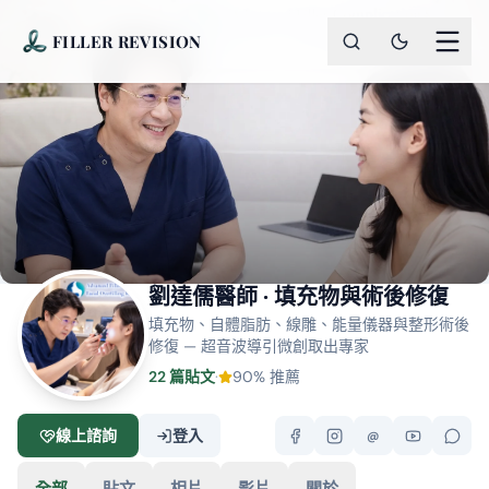
FILLER REVISION
劉達儒醫師 · 填充物與術後修復
填充物、自體脂肪、線雕、能量儀器與整形術後
修復 — 超音波導引微創取出專家
22
篇貼文
·
90% 推薦
線上諮詢
登入
@