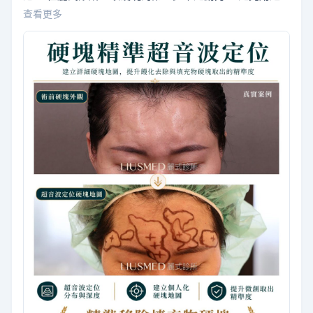
音波掃描，把硬塊看清楚。 照片上那些線，不是隨手畫
查看更多
的。是超音波一塊一塊確認過的範圍、深度、分布—— 一
張，屬於她的硬塊地圖。 填充物硬塊修復，最怕的從來不
是硬塊大，是不知道它藏在哪，就盲目剝、盲目挖。 尤其
膠原蛋白增生劑這類，身體反應強，常被纖維…