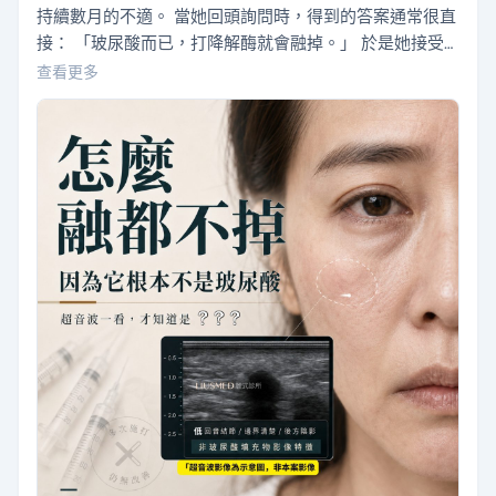
持續數月的不適。 當她回頭詢問時，得到的答案通常很直
接： 「玻尿酸而已，打降解酶就會融掉。」 於是她接受
了一次又一次的降解酶治療。 有些部位似乎變軟了，但仍
查看更多
有幾處沒有明顯改變；原本的不舒服，也始終沒有真正消
失。 大家開始懷疑是不是劑量不夠、位置不準、包膜太
厚，甚至是不是她的體質特別敏感。 卻很少有人重新問一
個最基本的問題： 當初打進去的，真的全部都…