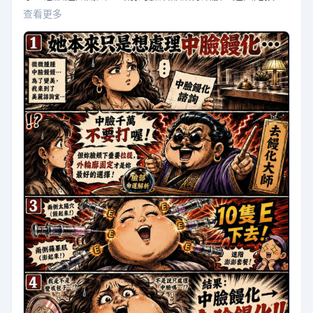
單上描述的狀況不太相符。 我輕聲問她：「這段時間，您
查看更多
是不是有去其他地方處理過什麼？」 她有些不好意思地
說：「對啊。在等您看診的這幾天，朋友跟我推薦了一個
號稱『去饅化大師』的醫師，說他超厲害的，我就想說先
去看看。」 她接著描述，那位「大師」一眼就看出了她…