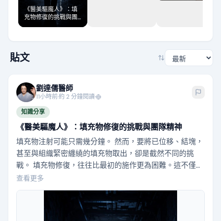
《醫美驅魔人》：填
充物修復的挑戰與團
隊精神
貼文
劉達儒醫師
11小時前
·
約 2 分鐘閱讀
·
知識分享
《醫美驅魔人》：填充物修復的挑戰與團隊精神
填充物注射可能只需幾分鐘。 然而，要將已位移、結塊，
甚至與組織緊密纏繞的填充物取出，卻是截然不同的挑
戰。 填充物修復，往往比最初的施作更為困難。這不僅是
因為醫師需面對他人遺留的技術難題，更要承擔患者長期
查看更多
累積的焦慮、失望，以及對自身外貌逐漸失去的信心。 因
此，這次我們選擇不拍攝一般的衛教影片。我們將位移、
結塊的填充物，比喻為住進皮膚底下的不速之客；而醫