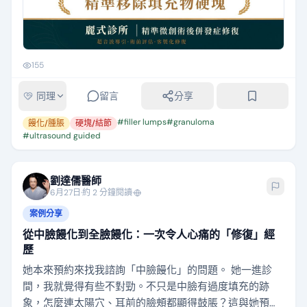
155
同理
留言
分享
#
filler lumps
#
granuloma
饅化/腫脹
硬塊/結節
#
ultrasound guided
劉達儒醫師
6月27日
·
約 2 分鐘閱讀
·
案例分享
從中臉饅化到全臉饅化：一次令人心痛的「修復」經
歷
她本來預約來找我諮詢「中臉饅化」的問題。 她一進診
間，我就覺得有些不對勁。不只是中臉有過度填充的跡
象，怎麼連太陽穴、耳前的臉頰都顯得鼓脹？這與她預約