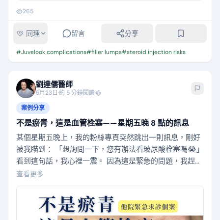
265
同理
留言
分享
#
Juvelook complications
#
filler lumps
#
steroid injection risks
劉達儒醫師
5月23日
·
約 5 分鐘閱讀
·
案例分享
不是瘀青，這是血管栓塞——星期五晚 8 點的訊息
某個星期五晚上，我的粉絲專頁突然跳出一則訊息，剛好
被我瞄到： 「想詢問一下，您有辦法看玻尿酸栓塞嗎😭」
看到這句話，我心裡一震。 因為這是緊急的問題，我趕緊
點進去看。我馬上問她： 「栓塞多久了？現在什麼情況？
查看更多
這個很緊急喔，拍個照給我看一下什麼位置。」 照片傳
來，是右上唇、法令紋附近一片紅紫色的網狀變化。 那種
顏色跟分布，和一般瘀青不太一樣。我一看就知道：這是