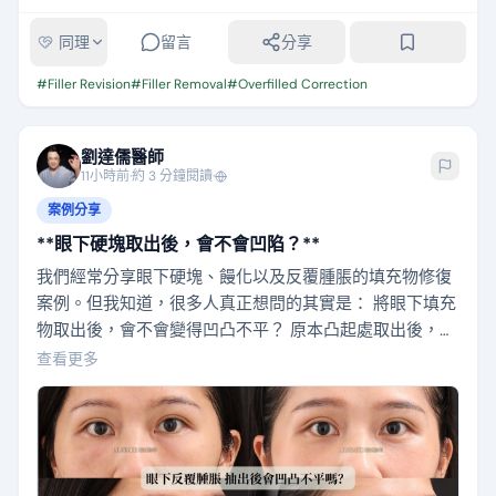
同理
留言
分享
#
Filler Revision
#
Filler Removal
#
Overfilled Correction
劉達儒醫師
11小時前
·
約 3 分鐘閱讀
·
案例分享
**眼下硬塊取出後，會不會凹陷？**
我們經常分享眼下硬塊、饅化以及反覆腫脹的填充物修復
案例。但我知道，很多人真正想問的其實是： 將眼下填充
物取出後，會不會變得凹凸不平？ 原本凸起處取出後，會
不會直接凹陷？ 笑起來會不會變得很不自然？ 今天，我
查看更多
們將透過一位實際回診的案例，讓大家從不同角度直接觀
察修復成果。 這位患者在眼下接受注射後，長期出現反覆
性（平均2-3天腫脹一次，已持續超過一年）的腫脹與局
部結塊。即使曾接受其他處理，眼下仍會間歇…