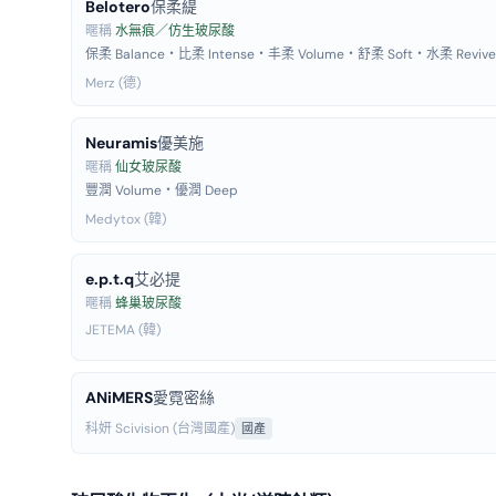
Belotero
保柔緹
暱稱
水無痕／仿生玻尿酸
保柔 Balance・比柔 Intense・丰柔 Volume・舒柔 Soft・水柔 Revive
Merz (德)
Neuramis
優美施
暱稱
仙女玻尿酸
豐潤 Volume・優潤 Deep
Medytox (韓)
e.p.t.q
艾必提
暱稱
蜂巢玻尿酸
JETEMA (韓)
ANiMERS
愛霓密絲
科妍 Scivision (台灣國產)
國產