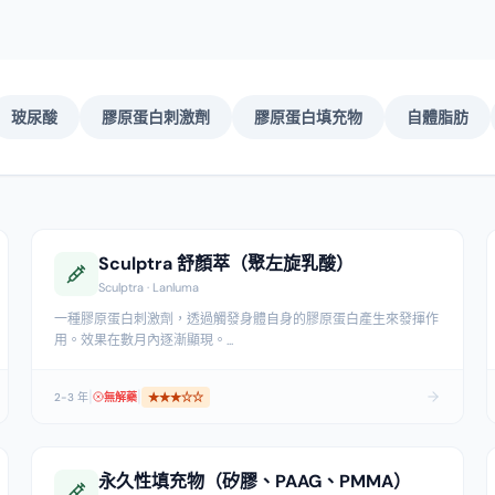
玻尿酸
膠原蛋白刺激劑
膠原蛋白填充物
自體脂肪
Sculptra 舒顏萃（聚左旋乳酸）
Sculptra · Lanluma
一種膠原蛋白刺激劑，透過觸發身體自身的膠原蛋白產生來發揮作
用。效果在數月內逐漸顯現。
...
|
|
2-3 年
無解藥
★★★
☆☆
永久性填充物（矽膠、PAAG、PMMA）