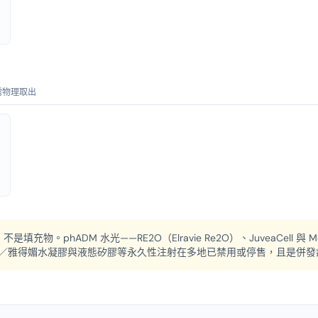
需物理取出
是填充物。phADM 水光——RE2O（Elravie Re2O）、JuveaCell
G／雅得媚水凝膠與液態矽膠等永久性注射在多地已禁用或停售，且是併發