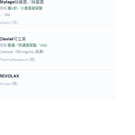
Stylage
絲麗嘉／絲蕾嘉
暱稱
魔V針／小香風玻尿酸
L・XXL
Vivacy (法)
Cleviel
可立美
暱稱
極濃／特濃玻尿酸／V50
Contour（50 mg/mL 高濃）
PharmaResearch (韓)
REVOLAX
Across (韓)