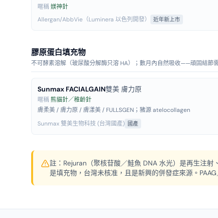
暱稱
媄神針
Allergan/AbbVie（Luminera 以色列開發）
近年新上市
膠原蛋白填充物
不可酵素溶解（玻尿酸分解酶只溶 HA）；數月內自然吸收——頑固結節
Sunmax FACIALGAIN
雙美 膚力原
暱稱
熊貓針／稚齡針
膚柔美 / 膚力原 / 膚漾美 / FULLSGEN；豬源 atelocollagen
Sunmax 雙美生物科技 (台灣國產)
國產
註：Rejuran（聚核苷酸／鮭魚 DNA 水光）是再生注射、不
是填充物，台灣未核准，且是新興的併發症來源。PAA