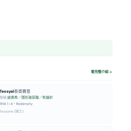
看完整介紹
Teosyal
泰奧賽恩
暱稱
緹奧希／隱形玻尿酸／熊貓針
RHA 1–4・Redensity
Teoxane (瑞士)