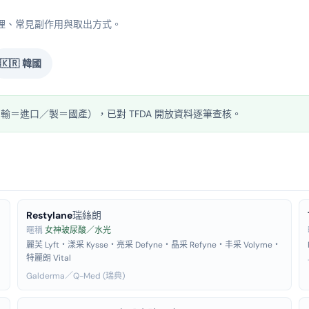
理、常見副作用與取出方式。
🇰🇷
韓國
 輸＝進口／製＝國產），已對 TFDA 開放資料逐筆查核。
Restylane
瑞絲朗
暱稱
女神玻尿酸／水光
麗芙 Lyft・漾采 Kysse・亮采 Defyne・晶采 Refyne・丰采 Volyme・
特麗朗 Vital
Galderma／Q-Med (瑞典)