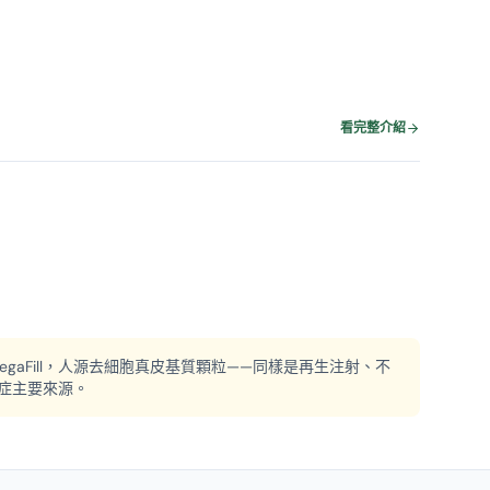
看完整介紹
 與 MegaFill，人源去細胞真皮基質顆粒——同樣是再生注射、不
症主要來源。