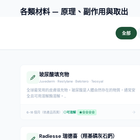
各類材料 — 原理、副作用與取出
全部
玻尿酸填充物
Juvederm · Restylane · Belotero · Teosyal
全球最常用的皮膚填充物。玻尿酸是人體自然存在的物質，通常安
全且可用溶解酶溶解。
...
|
|
6-18 個月（依產品而異）
可溶解
★
☆☆☆☆
Radiesse 瑞德喜（羥基磷灰石鈣）