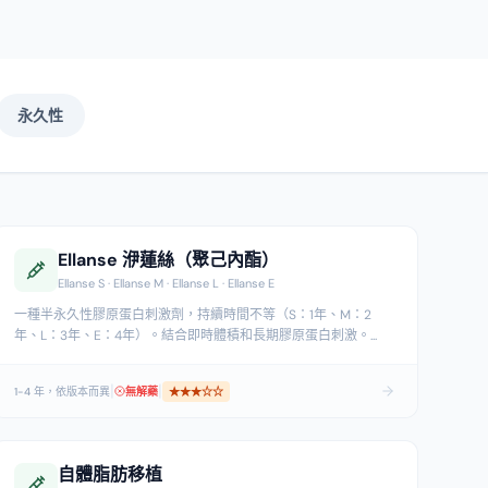
永久性
Ellanse 洢蓮絲（聚己內酯）
Ellanse S · Ellanse M · Ellanse L · Ellanse E
一種半永久性膠原蛋白刺激劑，持續時間不等（S：1年、M：2
年、L：3年、E：4年）。結合即時體積和長期膠原蛋白刺激。
...
|
|
1-4 年，依版本而異
無解藥
★★★
☆☆
自體脂肪移植