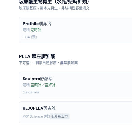
玻尿酸生物再生（水光/逆時針類）
玻尿酸基底；屬水光再生、非結構性容量填充
Profhilo
璞菲洛
暱稱
逆時針
IBSA (義)
PLLA 聚左旋乳酸
不可溶——刺激自體膠原，無酵素解藥
Sculptra
舒顏萃
暱稱
童顏針／童妍針
Galderma
REJUPLLA
芮吉雅
PRP Science (韓)
近年新上市