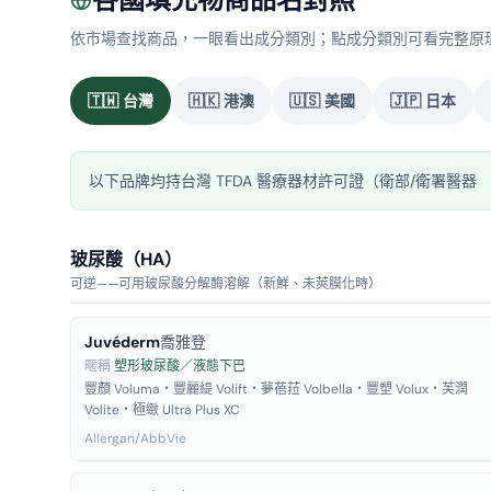
依市場查找商品，一眼看出成分類別；點成分類別可看完整原
🇹🇼
台灣
🇭🇰
港澳
🇺🇸
美國
🇯🇵
日本
以下品牌均持台灣 TFDA 醫療器材許可證（衛部/衛署醫器
玻尿酸（HA）
可逆——可用玻尿酸分解酶溶解（新鮮、未莢膜化時）
Juvéderm
喬雅登
暱稱
塑形玻尿酸／液態下巴
豐顏 Voluma・豐麗緹 Volift・夢蓓菈 Volbella・豐塑 Volux・芙潤
Volite・極緻 Ultra Plus XC
Allergan/AbbVie