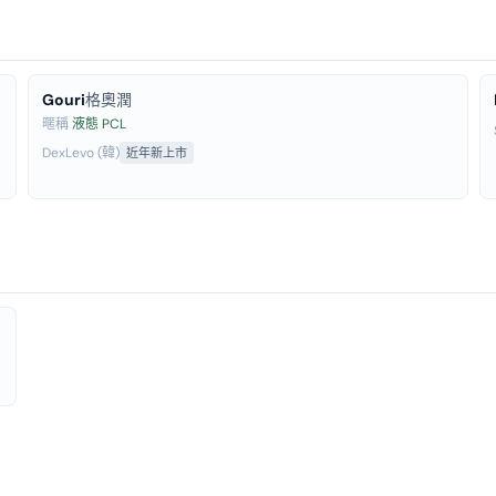
Gouri
格奧潤
暱稱
液態 PCL
DexLevo (韓)
近年新上市