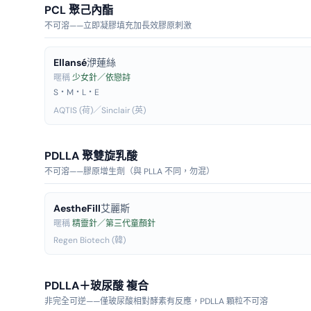
PCL 聚己內酯
不可溶——立即凝膠填充加長效膠原刺激
Ellansé
洢蓮絲
暱稱
少女針／依戀詩
S・M・L・E
AQTIS (荷)／Sinclair (英)
PDLLA 聚雙旋乳酸
不可溶——膠原增生劑（與 PLLA 不同，勿混）
AestheFill
艾麗斯
暱稱
精靈針／第三代童顏針
Regen Biotech (韓)
PDLLA＋玻尿酸 複合
非完全可逆——僅玻尿酸相對酵素有反應，PDLLA 顆粒不可溶