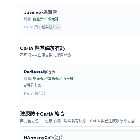
Juvelook
喬雅露
暱稱
新童妍／水光針
VAIM (韓)
近年新上市
CaHA 羥基磷灰石鈣
不可溶——立即支撐加膠原刺激
Radiesse
瑞得喜
暱稱
晶亮瓷／微晶瓷／再生針
±利多卡因
Merz (德/美)
玻尿酸＋CaHA 複合
非完全可逆——僅玻尿酸相對酵素有反應，CaHA 與已生成膠原不可溶
HArmonyCa
恆緹佳