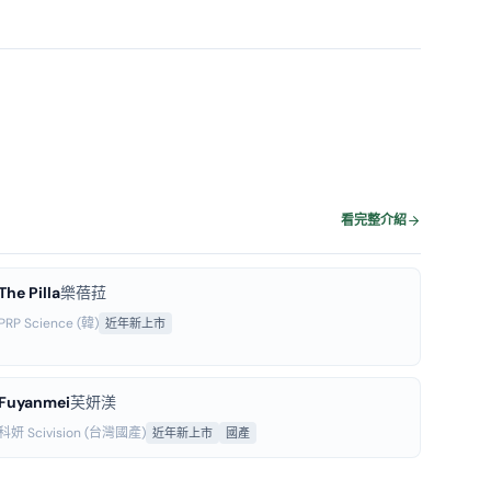
看完整介紹
The Pilla
樂蓓菈
PRP Science (韓)
近年新上市
Fuyanmei
芙妍渼
科妍 Scivision (台灣國產)
近年新上市
國產