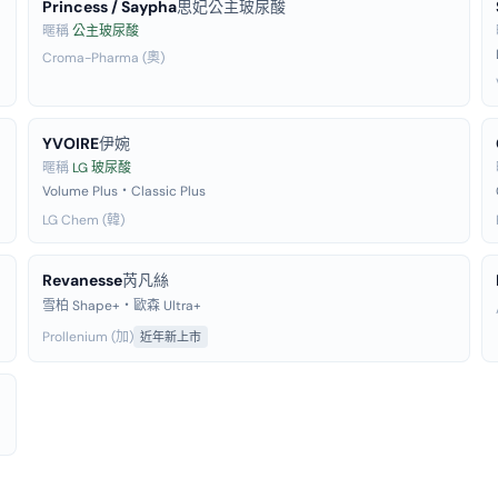
Princess / Saypha
思妃公主玻尿酸
暱稱
公主玻尿酸
Croma-Pharma (奧)
YVOIRE
伊婉
暱稱
LG 玻尿酸
Volume Plus・Classic Plus
LG Chem (韓)
Revanesse
芮凡絲
雪柏 Shape+・歐森 Ultra+
Prollenium (加)
近年新上市