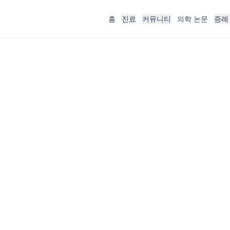
홈
진료
커뮤니티
의학 논문
증례