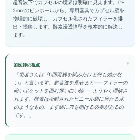
超音波下でカプセルの境界は明確に見えます。1〜
2mmのピンホールから、専用器具でカプセル壁を
物理的に破壊し、カプセル化されたフィラーを排
出・掻爬します。酵素浸透障壁を根本的に解決し
ます。
"
劉医師の視点
「患者さんは『5回溶解を試みたけど何も効かな
い』と言います。超音波を見せると——フィラーの
暗いポケットを囲む厚い白い輪——ようやく理解さ
れます。酵素は密封されたビニール袋に当たる水
のようなもの。まず袋に穴を開ける必要があるの
です。」