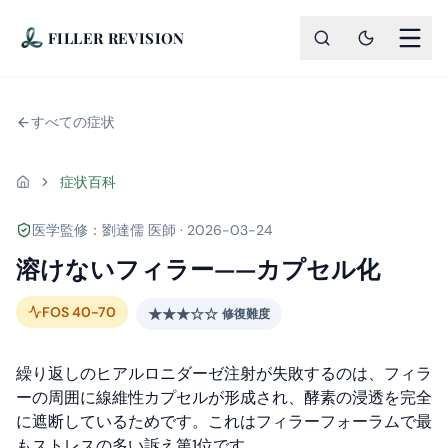
FILLER REVISION
すべての症状
症状百科
ホーム
医学監修：劉達儒 医師 · 2026-03-24
溶けないフィラー——カプセル化
FOS
40-70
★★★
☆☆
修復難度
繰り返しのヒアルロニダーゼ注射が失敗するのは、フィラ
ーの周囲に線維性カプセルが形成され、酵素の浸透を完全
に遮断しているためです。これはフィラーフォーラムで最
もストレスの多い訴え第1位です。