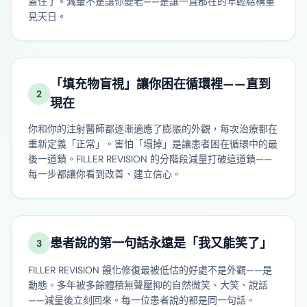
蓋住了。減量不是讓你變老——是讓一直都在的年輕結構重
見天日。
「填充物盲視」讓你困在循環裡——直到
2
現在
你和你的注射醫師都逐漸適應了膨脹的外觀，每次治療都在
重新定義「正常」。害怕「塌掉」是讓患者困在循環中的最
後一道鎖。FILLER REVISION 的分階段減量打破這道鎖——
每一步都讓你看到改善、建立信心。
患者說的第一句話永遠是「我又能笑了」
3
FILLER REVISION 饅化修復最被低估的好處不是外觀——是
動態。多年被多餘體積無聲壓抑的自然微笑、大笑、說話
——減量後立刻回來。每一位患者說的都是同一句話。