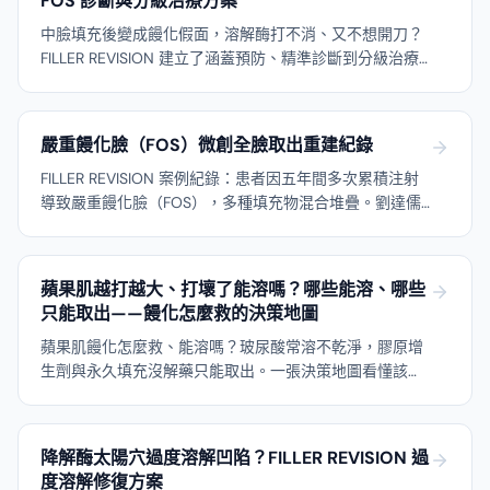
FOS 診斷與分級治療方案
中臉填充後變成饅化假面，溶解酶打不消、又不想開刀？
FILLER REVISION 建立了涵蓋預防、精準診斷到分級治療
的完整 FOS 修復指南，以超音波導引微創取出術作為處理
複雜性饅化的黃金標準，專門接手其他地方無法解決的案
例。
嚴重饅化臉（FOS）微創全臉取出重建紀錄
FILLER REVISION 案例紀錄：患者因五年間多次累積注射
導致嚴重饅化臉（FOS），多種填充物混合堆疊。劉達儒
醫師透過超音波全臉評估與分階段微創取出，逐步重建自
然面部輪廓的完整歷程。
蘋果肌越打越大、打壞了能溶嗎？哪些能溶、哪些
只能取出——饅化怎麼救的決策地圖
蘋果肌饅化怎麼救、能溶嗎？玻尿酸常溶不乾淨，膠原增
生劑與永久填充沒解藥只能取出。一張決策地圖看懂該溶
還是該取出。
降解酶太陽穴過度溶解凹陷？FILLER REVISION 過
度溶解修復方案