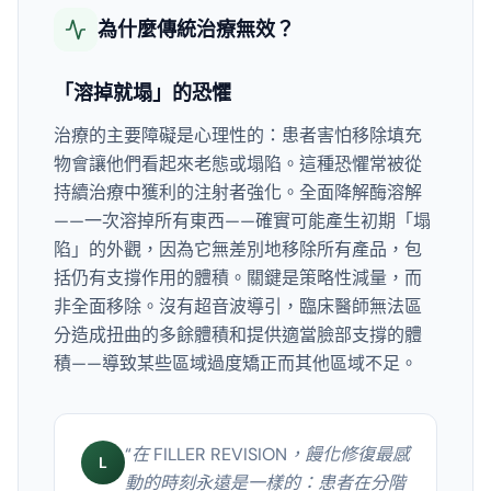
為什麼傳統治療無效？
「溶掉就塌」的恐懼
治療的主要障礙是心理性的：患者害怕移除填充
物會讓他們看起來老態或塌陷。這種恐懼常被從
持續治療中獲利的注射者強化。全面降解酶溶解
——一次溶掉所有東西——確實可能產生初期「塌
陷」的外觀，因為它無差別地移除所有產品，包
括仍有支撐作用的體積。關鍵是策略性減量，而
非全面移除。沒有超音波導引，臨床醫師無法區
分造成扭曲的多餘體積和提供適當臉部支撐的體
積——導致某些區域過度矯正而其他區域不足。
“
在 FILLER REVISION，饅化修復最感
L
動的時刻永遠是一樣的：患者在分階