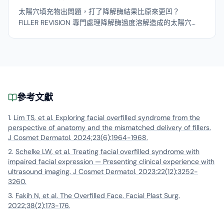
太陽穴填充物出問題，打了降解酶結果比原來更凹？
FILLER REVISION 專門處理降解酶過度溶解造成的太陽穴
凹陷，透過超音波評估組織狀態後制定安全的修復方案，
避免再次溶解的惡性循環。
參考文獻
Lim TS, et al. Exploring facial overfilled syndrome from the
perspective of anatomy and the mismatched delivery of fillers.
J Cosmet Dermatol. 2024;23(6):1964-1968.
Schelke LW, et al. Treating facial overfilled syndrome with
impaired facial expression — Presenting clinical experience with
ultrasound imaging. J Cosmet Dermatol. 2023;22(12):3252-
3260.
Fakih N, et al. The Overfilled Face. Facial Plast Surg.
2022;38(2):173-176.