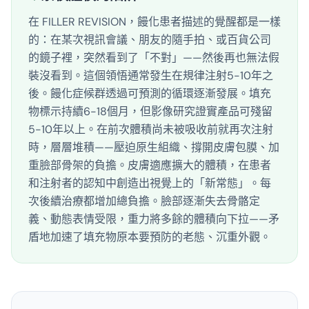
在 FILLER REVISION，饅化患者描述的覺醒都是一樣
的：在某次視訊會議、朋友的隨手拍、或百貨公司
的鏡子裡，突然看到了「不對」——然後再也無法假
裝沒看到。這個領悟通常發生在規律注射5-10年之
後。饅化症候群透過可預測的循環逐漸發展。填充
物標示持續6-18個月，但影像研究證實產品可殘留
5-10年以上。在前次體積尚未被吸收前就再次注射
時，層層堆積——壓迫原生組織、撐開皮膚包膜、加
重臉部骨架的負擔。皮膚適應擴大的體積，在患者
和注射者的認知中創造出視覺上的「新常態」。每
次後續治療都增加總負擔。臉部逐漸失去骨骼定
義、動態表情受限，重力將多餘的體積向下拉——矛
盾地加速了填充物原本要預防的老態、沉重外觀。