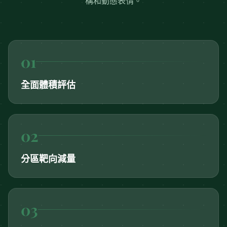
構和動態表情。
0
1
全面體積評估
0
2
分區靶向減量
0
3