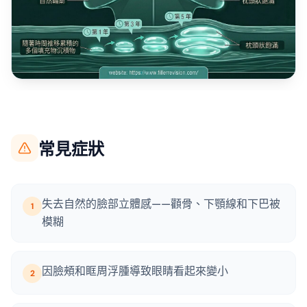
常見症狀
失去自然的臉部立體感——顴骨、下顎線和下巴被
1
模糊
因臉頰和眶周浮腫導致眼睛看起來變小
2