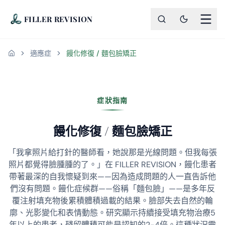
FILLER REVISION
適應症
饅化修復 / 麵包臉矯正
首頁
症狀指南
饅化修復 / 麵包臉矯正
「我拿照片給打針的醫師看，她說那是光線問題。但我每張
照片都覺得臉腫腫的了。」在 FILLER REVISION，饅化患者
帶著最深的自我懷疑到來——因為造成問題的人一直告訴他
們沒有問題。饅化症候群——俗稱「麵包臉」——是多年反
覆注射填充物後累積體積過載的結果。臉部失去自然的輪
廓、光影變化和表情動態。研究顯示持續接受填充物治療5
年以上的患者，殘留體積可能是認知的2-4倍。這種狀況需