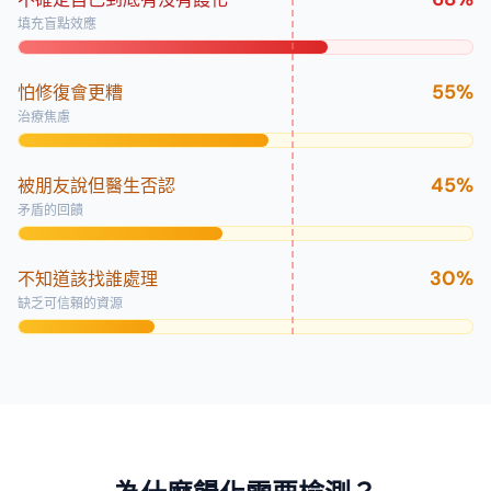
填充盲點效應
55
%
怕修復會更糟
治療焦慮
45
%
被朋友說但醫生否認
矛盾的回饋
30
%
不知道該找誰處理
缺乏可信賴的資源