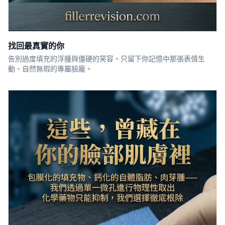
找回最真實的你
告別過度填充的浮腫與僵硬的笑容。只留下你記憶中那張表情生
動、自然無瑕的專屬臉龐。