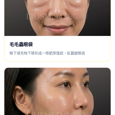
毛毛蟲眼袋
眼下填充物下移形成一條肥厚隆起，臥蠶變眼袋