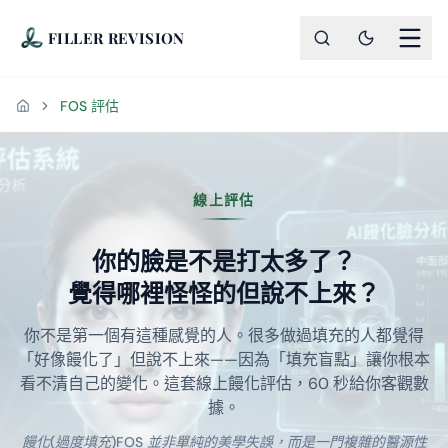
FILLER REVISION
FOS 評估
首頁
線上 AI 饅化檢測 — 60 秒客
線上評估
你的臉是不是打太多了？
覺得哪裡怪怪的但說不上來？
你不是第一個有這種感覺的人。很多做過填充的人都覺得
「好像饅化了」但說不上來——因為「填充盲點」讓你根本
看不清自己的變化。這套線上饅化評估，60 秒給你客觀數
據。
饅化(過度填充)FOS 並非單純的美學失誤，而是一門複雜的醫源性