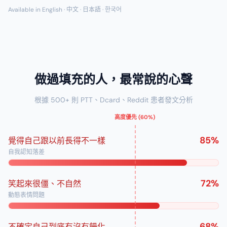
Available in English · 中文 · 日本語 · 한국어
做過填充的人，最常說的心聲
根據 500+ 則 PTT、Dcard、Reddit 患者發文分析
高度優先
(60%)
85
%
覺得自己跟以前長得不一樣
自我認知落差
72
%
笑起來很僵、不自然
動態表情問題
68
%
不確定自己到底有沒有饅化