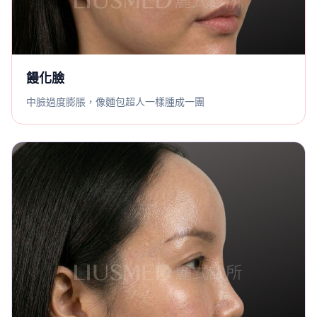
饅化臉
中臉過度膨脹，像麵包超人一樣腫成一團