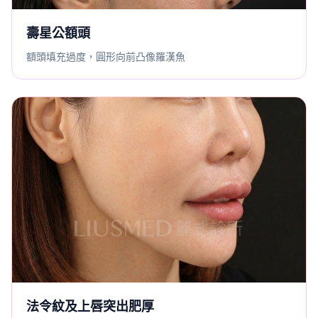
壽星公額頭
額頭填充過度，圓形向前凸像羅漢魚
法令紋及上唇突出肥厚