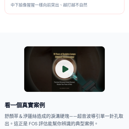
中下臉像猩猩一樣向前突出、越打越不自然
看一個真實案例
舒顏萃＆洢蓮絲造成的淚溝硬塊——超音波導引單一針孔取
出。這正是 FOS 評估能幫你辨識的典型案例。