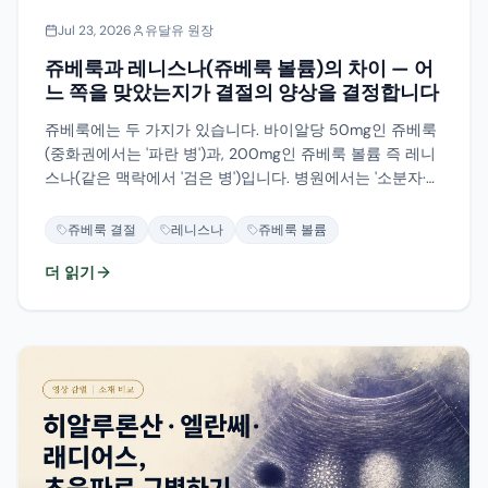
Jul 23, 2026
유달유 원장
쥬베룩과 레니스나(쥬베룩 볼륨)의 차이 — 어
느 쪽을 맞았는지가 결절의 양상을 결정합니다
쥬베룩에는 두 가지가 있습니다. 바이알당 50mg인 쥬베룩
(중화권에서는 '파란 병')과, 200mg인 쥬베룩 볼륨 즉 레니
스나(같은 맥락에서 '검은 병')입니다. 병원에서는 '소분자·대
분자'라고 쓰고, 환자분들은 '파란 병·검은 병'이라 부르며, 포
장에는 Juvelook 또는 Lenisna가 인쇄되어 있습니다. 같은
쥬베룩 결절
레니스나
쥬베룩 볼륨
두 제품을 가리키는 세 가지 어휘가 있는데도 이를 서로 연
더 읽기
결해 놓은 자료는 거의 없습니다. 이 글에서는 두 제품의 성
분 수치를 출처 등급과 함께 제시하고, '물광 타입이라 결절
이 생기지 않는다'는 설명이 왜 성립하지 않는지, 그리고 인
젝터로 이 재료가 실제로 들어가는지를 다룹니다.