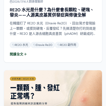
2026/7/16
劉達儒醫師
RE2O 水光是什麼？為什麼會長顆粒、硬塊、
發炎——人源真皮基質併發症與修復全解
在韓國打了 RE2O 水光（Elravie Re2O）、回台灣才發現臉
上一顆顆、或摸到硬塊、反覆發紅？先搞清楚你打的到底是
什麼。RE2O 是人源去細胞真皮基質（phADM）研磨成的
顆粒，出廠是凍乾粉、復水後打進真皮——它不是玻尿酸、
也不只是膠原溶液，更不是台灣核准的填充物。正因為主體
RE2O 水光
Elravie Re2O
RE2O 副作用
是 ADM 顆粒，玻尿酸酶頂多溶掉復水時可能加入的那點玻
閱讀全文
尿酸，顆粒本身溶不掉。這篇把它的成分、為什麼會長顆粒
或深層結塊、併發症的完整光譜（從正常恢復到感染），到
萬一真的長了該怎麼分型、修復，一次講清楚。