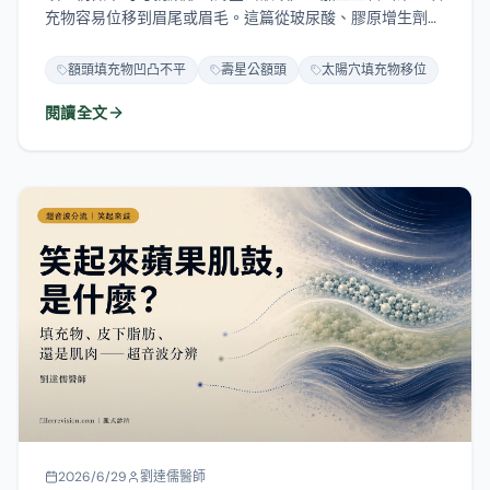
充物容易位移到眉尾或眉毛。這篇從玻尿酸、膠原增生劑
（舒顏萃、洢蓮絲、晶亮瓷）、美神針 HArmonyCa、膠原
蛋白、自體脂肪到異體真皮粉，一次講清楚各材質在額頭的
額頭填充物凹凸不平
壽星公額頭
太陽穴填充物移位
平整度、可逆性與增生風險，以及硬塊、饅化、遲發結節怎
閱讀全文
麼形成、怎麼分辨、如何預防。
2026/6/29
劉達儒醫師