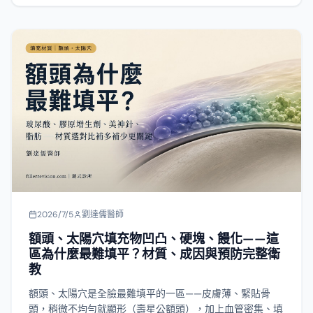
真的長了，從觀察到超音波導引取出該怎麼一步步走。
2026/7/5
劉達儒醫師
額頭、太陽穴填充物凹凸、硬塊、饅化——這
區為什麼最難填平？材質、成因與預防完整衛
教
額頭、太陽穴是全臉最難填平的一區——皮膚薄、緊貼骨
頭，稍微不均勻就顯形（壽星公額頭），加上血管密集、填