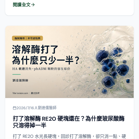
閱讀全文
狀。這篇從各材質在下巴的表現、為什麼我把結構式埋線當
首選，到出了硬塊該怎麼「修平修順」而不是全部拿掉，一
次說清楚。
2026/7/16
劉達儒醫師
打了溶解酶 RE2O 硬塊還在？為什麼玻尿酸酶
只溶得掉一半
打了 RE2O 水光長硬塊，回診打了溶解酶，卻只消一點、硬