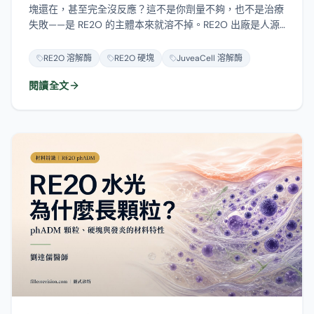
塊還在，甚至完全沒反應？這不是你劑量不夠，也不是治療
失敗——是 RE2O 的主體本來就溶不掉。RE2O 出廠是人源
真皮基質（ADM）的粉，復水時原廠標準用食鹽水、部分
施打者才另加少量非交聯玻尿酸；玻尿酸酶（降解酶）只認
RE2O 溶解酶
RE2O 硬塊
JuveaCell 溶解酶
得玻尿酸，頂多分解那點復水時加的玻尿酸，真正撐在那裡
閱讀全文
的 ADM 顆粒溶不掉。這篇說清楚溶解酶的作用原理、為什
麼對 ADM 沒用、膠原酶能不能替代（以及為什麼要保
守），還有溶不掉時該怎麼辦。