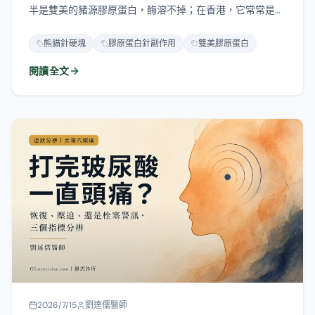
半是雙美的豬源膠原蛋白，酶溶不掉；在香港，它常常是
Teosyal 玻尿酸，可以溶。同一個暱稱，修復計畫卻相反。
這篇說明膠原蛋白填充物的兩種硬塊：反覆補打堆疊型和反
熊貓針硬塊
膠原蛋白針副作用
雙美膠原蛋白
覆免疫腫脹型，各自怎麼辨識、為什麼溶解酶使不上力，以
閱讀全文
及什麼時候該用超音波定位、物理取出。
2026/7/15
劉達儒醫師