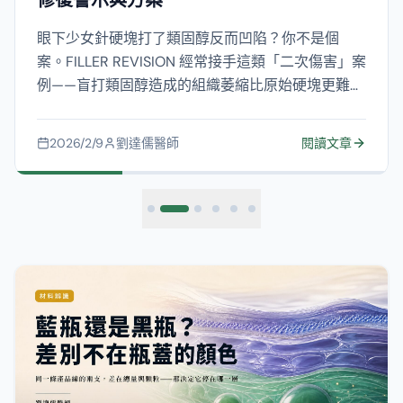
修復警示與方案
眼下少女針硬塊打了類固醇反而凹陷？你不是個
案。FILLER REVISION 經常接手這類「二次傷害」案
例——盲打類固醇造成的組織萎縮比原始硬塊更難處
理。我們透過超音波導引可視化治療，精準處理硬
塊同時保護正常組織，避免越修越糟的惡性循環。
2026/2/9
劉達儒醫師
閱讀文章