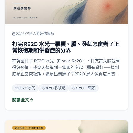
2026/7/16
劉達儒醫師
打完 RE2O 水光一顆顆、腫、發紅怎麼辦？正
常恢復期和併發症的分界
在韓國打了 RE2O 水光（Elravie Re2O），打完當天臉就腫
得好恐怖、或幾天後摸到一顆顆的突起、還有發紅——這到
底是正常恢復期，還是出問題了？RE2O 是人源真皮基質的
顆粒，不是玻尿酸，打太淺時特別容易在表面留下丘疹、顆
粒感和發炎。這篇教你怎麼分「幾天內會退的正常反應」和
RE2O 水光
RE2O 恢復期
RE2O 一顆顆
「該回診處理的併發症」：哪些訊號代表可能感染、哪些代
閱讀全文
表材料聚集，現在自己該做什麼、又千萬別做什麼（例如用
力搓揉、亂打溶解酶以為溶得掉、太早雷射追色素），以及
什麼時候該找修復。