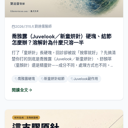
2026/7/15
劉達儒醫師
喬雅露（Juvelook／新童妍針）硬塊、結節
怎麼辦？溶解針為什麼只溶一半
打了「童妍針」長硬塊，回診卻被說「按摩就好」？先搞清
楚你打的到底是喬雅露（Juvelook／新童妍針）、舒顏萃
（童顏針）還是精靈針——成分不同，處理方式也不同。喬
雅露是 PDLLA 微球加玻尿酸的複方，溶解針只能溶掉玻尿
酸那一半，PDLLA 與它刺激長出的膠原溶不掉，這就是為
喬雅露硬塊
新童妍針結節
Juvelook副作用
什麼常有人「溶了縮一點又回來」。這篇從結節的真實時間
閱讀全文
軸、五種結節怎麼分流，談到什麼時候該用超音波導引取
出、什麼時候其實不必動它。