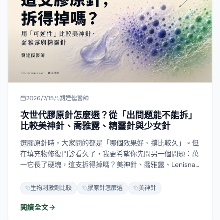
2026/7/15
劉達儒醫師
次世代膠原針怎麼選？從「出問題能不能拆」
比較美神針、喬雅露、精靈針與少女針
選膠原針時，大家問的都是「哪個效果好、撐比較久」。但
在填充物修復門診看久了，我更希望你先問另一個問題：萬
一它長了硬塊，這支拆得掉嗎？美神針、喬雅露、Lenisna
是玻尿酸加微球的複方，溶解針只溶得掉玻尿酸那半；精靈
針、少女針、童顏針是純微球刺激劑，沒有任何酵素能溶；
生物刺激劑比較
膠原針怎麼選
美神針
晶亮瓷則要靠機械或手術處理。這篇用「可逆性」這條被大
閱讀全文
多數比較文忽略的軸，把七支次世代生物刺激劑放進同一張
表，說明它們的硬塊什麼時候冒出來、長什麼樣，以及萬一