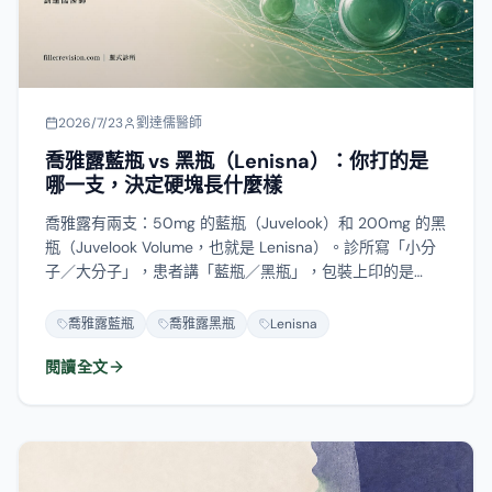
2026/7/23
劉達儒醫師
喬雅露藍瓶 vs 黑瓶（Lenisna）：你打的是
哪一支，決定硬塊長什麼樣
喬雅露有兩支：50mg 的藍瓶（Juvelook）和 200mg 的黑
瓶（Juvelook Volume，也就是 Lenisna）。診所寫「小分
子／大分子」，患者講「藍瓶／黑瓶」，包裝上印的是
Juvelook 和 Lenisna——三套名字互不交集，很多人拿兩間
診所的報價比了半天，其實在比同一支。這篇把兩支的成分
喬雅露藍瓶
喬雅露黑瓶
Lenisna
數字攤開、標出每個數字的來源等級，說明為什麼「藍瓶只
閱讀全文
是水光針所以不會結節」站不住腳，以及水光槍打得進去打
不進去這件事。