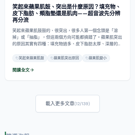
笑起來蘋果肌鼓、突出是什麼原因？填充物、
皮下脂肪、頰脂墊還是肌肉——超音波先分辨
再分流
笑起來蘋果肌鼓鼓的、很突出，很多人第一個念頭是「溶
掉」或「抽脂」，但這兩個方向可能都搞錯了。蘋果肌突出
的原因其實有四種：填充物過多、皮下脂肪太厚、深層的頰
脂墊、還是原生的肌肉與顴骨結構——每一種該做的事完全
不同。這篇先帶你分清楚自己是「想填還是想減」，再看超
笑起來蘋果肌鼓
蘋果肌突出原因
蘋果肌變小
音波怎麼分辨這四層，最後給你一張分流地圖：填充物走
閱讀全文
「能溶 vs 取出」、皮下脂肪太厚走「精準輕薄化」、肌肉
骨架要的是評估，而不是一味地溶或抽。
載入更多文章
(
12
/
139
)