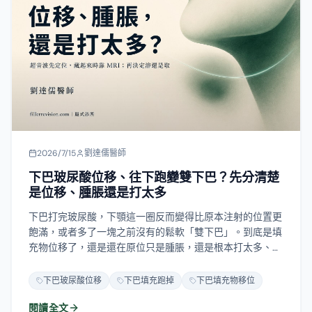
2026/7/15
劉達儒醫師
下巴玻尿酸位移、往下跑變雙下巴？先分清楚
是位移、腫脹還是打太多
下巴打完玻尿酸，下顎這一圈反而變得比原本注射的位置更
飽滿，或者多了一塊之前沒有的鬆軟「雙下巴」。到底是填
充物位移了，還是還在原位只是腫脹，還是根本打太多、堆
在原地？這三件事處理方式完全不同，分清楚是第一步。這
篇說明下巴填充物為什麼會跑、跑掉後臉會變成什麼樣、怎
下巴玻尿酸位移
下巴填充跑掉
下巴填充物移位
麼用超音波（必要時 MRI）找到它，以及溶解與物理取出各
閱讀全文
自的界線在哪。