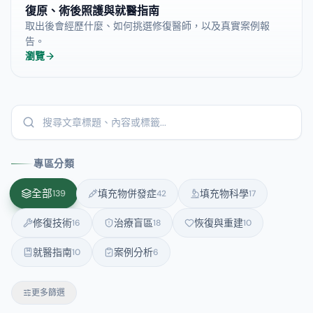
復原、術後照護與就醫指南
取出後會經歷什麼、如何挑選修復醫師，以及真實案例報
告。
瀏覽
專區分類
全部
填充物併發症
填充物科學
139
42
17
修復技術
治療盲區
恢復與重建
16
18
10
就醫指南
案例分析
10
6
更多篩選