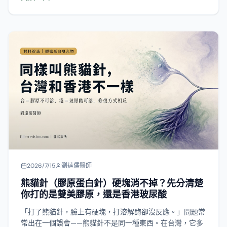
2026/7/15
劉達儒醫師
熊貓針（膠原蛋白針）硬塊消不掉？先分清楚
你打的是雙美膠原，還是香港玻尿酸
「打了熊貓針，臉上有硬塊，打溶解酶卻沒反應。」問題常
常出在一個誤會——熊貓針不是同一種東西。在台灣，它多