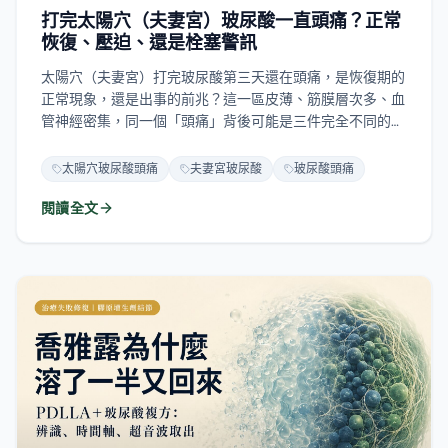
打完太陽穴（夫妻宮）玻尿酸一直頭痛？正常
恢復、壓迫、還是栓塞警訊
太陽穴（夫妻宮）打完玻尿酸第三天還在頭痛，是恢復期的
正常現象，還是出事的前兆？這一區皮薄、筋膜層次多、血
管神經密集，同一個「頭痛」背後可能是三件完全不同的
事：針刺與腫脹的恢復期反應、體積與層次造成的持續壓
迫、以及最需要警覺的血管性疼痛。這篇教你用時間軸、痛
太陽穴玻尿酸頭痛
夫妻宮玻尿酸
玻尿酸頭痛
的性質、伴隨症狀三個指標分辨——什麼時候可以等、什麼
閱讀全文
時候該處理、什麼時候必須立刻就醫。