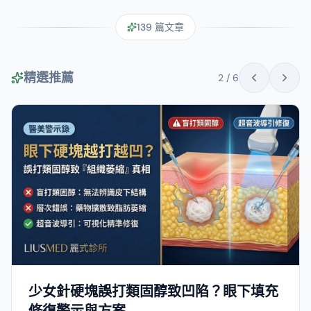
139
篇文章
精選推薦
2
/
6
少女針硬塊誤打類固醇致凹陷？眼下填充