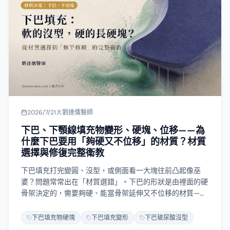
2026/7/21
劉達儒醫師
下巴、下顎線填充物變形、硬塊、位移——為
什麼下巴要用「夠硬又不位移」的材質？材質
選擇與修復完整衛教
下巴填充打完變圓、沒型，或側面看一大塊往前凸起像巫
婆？問題常常出在「材質選錯」。下巴的形狀是由裡面的硬
骨架決定的，需要夠硬、能當骨架延伸又不位移的材質——
太軟的玻尿酸容易沒型、難做出往前的立體度；膠原增生劑
（美神針、晶亮瓷、洢蓮絲）比較有型，卻因為下巴一直在
下巴填充物硬塊
下巴填充變形
下巴玻尿酸沒型
動而容易長硬塊，還會長成尖、前突、左右不對稱的怪形