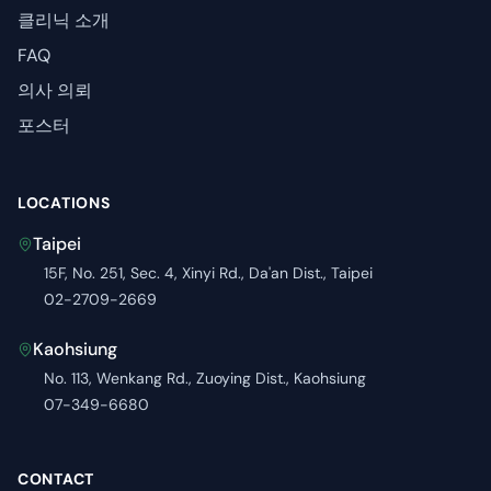
클리닉 소개
FAQ
의사 의뢰
포스터
LOCATIONS
Taipei
15F, No. 251, Sec. 4, Xinyi Rd., Da'an Dist., Taipei
02-2709-2669
Kaohsiung
No. 113, Wenkang Rd., Zuoying Dist., Kaohsiung
07-349-6680
CONTACT