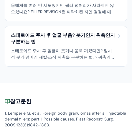
용해제를 여러 번 시도했지만 필러 덩어리가 사라지지 않
으셨나요? FILLER REVISION은 피막화된 지연 결절에 대해
초음파 유도 핀홀 적출로 근본적인 해결을 제공합니다.
스테로이드 주사 후 얼굴 부음? 붓기인지 위축인지
구분하는 법
스테로이드 주사 후 얼굴이 붓거나 움푹 꺼졌다면? 일시
적 붓기·덩어리 재발·조직 위축을 구분하는 법과 위축의 실
제 위험, 초음파 유도 추출이라는 대안을 설명합니다.
참고문헌
Lemperle G, et al. Foreign body granulomas after all injectable
dermal fillers: part 1. Possible causes. Plast Reconstr Surg.
2009;123(6):1842-1863.