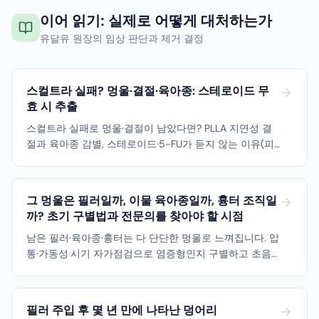
이어 읽기: 실제로 어떻게 대처하는가
유달유 원장의 임상 판단과 제거 결정
스컬트라 실패? 멍울·결절·육아종: 스테로이드 무
효 시 추출
스컬트라 실패로 멍울·결절이 남았다면? PLLA 지연성 결
절과 육아종 감별, 스테로이드·5-FU가 듣지 않는 이유(피
막화), 초음파 유도 추출까지 설명합니다.
그 멍울은 필러일까, 이물 육아종일까, 흉터 조직일
까? 초기 구별법과 전문의를 찾아야 할 시점
남은 필러·육아종·흉터는 다 단단한 멍울로 느껴집니다. 압
통·가동성·시기 자가점검으로 염증형인지 구별하고 초음
파가 필요한 이유를 설명합니다.
필러 주입 후 몇 년 만에 나타난 덩어리