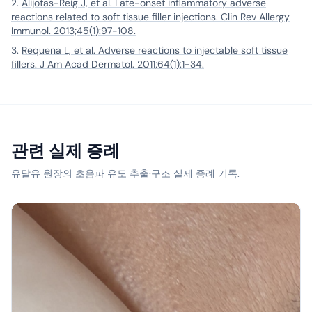
Alijotas-Reig J, et al. Late-onset inflammatory adverse
reactions related to soft tissue filler injections. Clin Rev Allergy
Immunol. 2013;45(1):97-108.
Requena L, et al. Adverse reactions to injectable soft tissue
fillers. J Am Acad Dermatol. 2011;64(1):1-34.
관련 실제 증례
유달유 원장의 초음파 유도 추출·구조 실제 증례 기록.