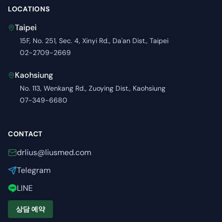
LOCATIONS
Taipei
15F, No. 251, Sec. 4, Xinyi Rd., Da'an Dist., Taipei
02-2709-2669
Kaohsiung
No. 113, Wenkang Rd., Zuoying Dist., Kaohsiung
07-349-6680
CONTACT
drlius@liusmed.com
Telegram
LINE
상담 예약