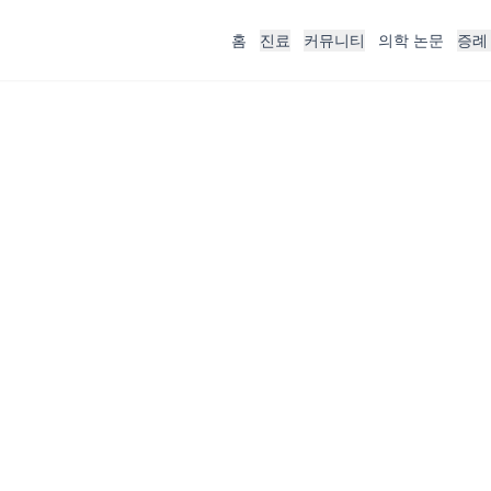
홈
진료
커뮤니티
의학 논문
증례