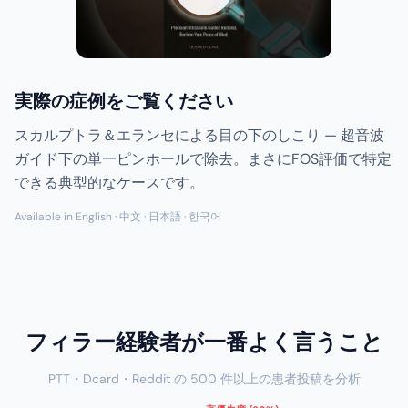
実際の症例をご覧ください
スカルプトラ＆エランセによる目の下のしこり — 超音波
ガイド下の単一ピンホールで除去。まさにFOS評価で特定
できる典型的なケースです。
Available in English · 中文 · 日本語 · 한국어
フィラー経験者が一番よく言うこと
PTT・Dcard・Reddit の 500 件以上の患者投稿を分析